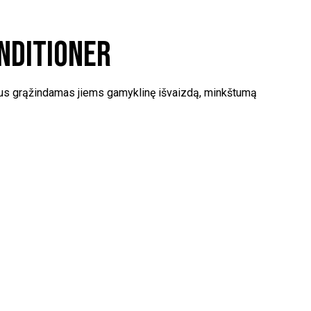
nditioner
ršius grąžindamas jiems gamyklinę išvaizdą, minkštumą