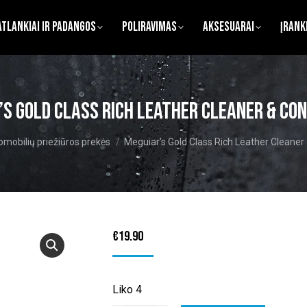
atlankiai ir Padangos
Poliravimas
Aksesuarai
Įrank
’s Gold Class Rich Leather Cleaner & Con
:
mobilių priežiūros prekės
Meguiar’s Gold Class Rich Leather Cleaner
€
19.90
Liko 4