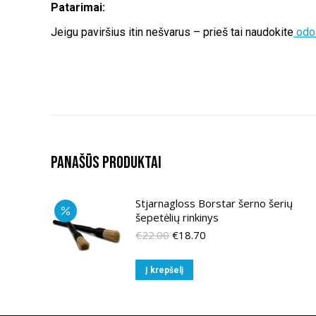
Patarimai:
Jeigu paviršius itin nešvarus – prieš tai naudokite
odos
Panašūs produktai
Stjarnagloss Borstar šerno šerių
šepetėlių rinkinys
Original
Current
€
22.00
€
18.70
price
price
was:
is:
Į krepšelį
€22.00.
€18.70.