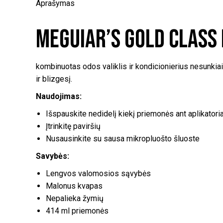
Aprašymas
Meguiar’s Gold Class 
kombinuotas odos valiklis ir kondicionierius nesunkia
ir blizgesį.
Naudojimas:
Išspauskite nedidelį kiekį priemonės ant aplikatori
Įtrinkitę paviršių
Nusausinkite su sausa mikropluošto šluoste
Savybės:
Lengvos valomosios sąvybės
Malonus kvapas
Nepalieka žymių
414 ml priemonės