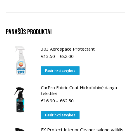
Panašūs produktai
303 Aerospace Protectant
Price
€
13.50
–
€
82.00
range:
€13.50
This
Pasirinkti savybes
through
product
€82.00
has
CarPro Fabric Coat Hidrofobinė danga
multiple
tekstilei
variants.
Price
€
16.90
–
€
62.50
range:
The
€16.90
options
This
Pasirinkti savybes
through
may
product
€62.50
be
has
FX Protect Interior Cleaner salono valiklis