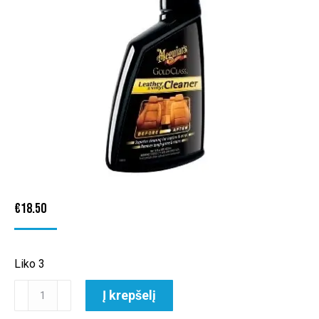
€
18.50
Liko 3
produkto
Į krepšelį
kiekis: