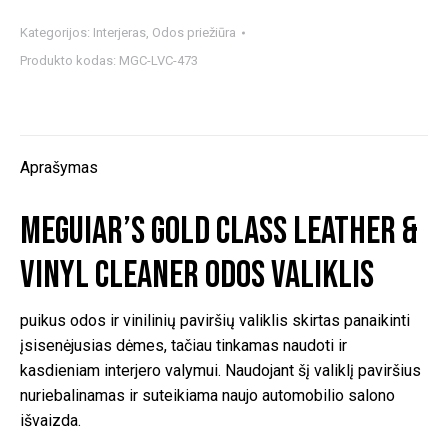
Meguiar's
Gold
Kategorijos:
Interjeras
,
Odos priežiūra
Class
Produkto kodas:
MGC-LVC-473
Leather
&
Vinyl
Cleaner
Aprašymas
odos
valiklis
Meguiar’s Gold Class Leather &
Vinyl Cleaner odos valiklis
puikus odos ir vinilinių paviršių valiklis skirtas panaikinti
įsisenėjusias dėmes, tačiau tinkamas naudoti ir
kasdieniam interjero valymui. Naudojant šį valiklį paviršius
nuriebalinamas ir suteikiama naujo automobilio salono
išvaizda.