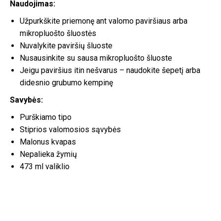
Naudojimas:
Užpurkškite priemonę ant valomo paviršiaus arba
mikropluošto šluostės
Nuvalykite paviršių šluoste
Nusausinkite su sausa mikropluošto šluoste
Jeigu paviršius itin nešvarus – naudokite šepetį arba
didesnio grubumo kempinę
Savybės:
Purškiamo tipo
Stiprios valomosios sąvybės
Malonus kvapas
Nepalieka žymių
473 ml valiklio