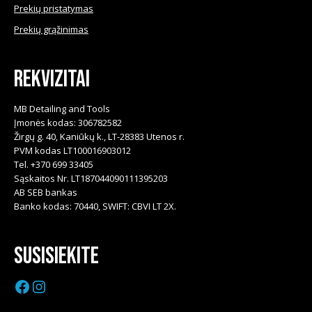
Prekių pristatymas
Prekių grąžinimas
Rekvizitai
MB Detailing and Tools
Įmonės kodas: 306782582
Žirgų g. 40, Kaniūkų k., LT-28383 Utenos r.
PVM kodas LT100016903012
Tel. +370 699 33405
Sąskaitos Nr. LT187044090111395203
AB SEB bankas
Banko kodas: 70440, SWIFT: CBVI LT 2X.
Susisiekite
Facebook
Instagram