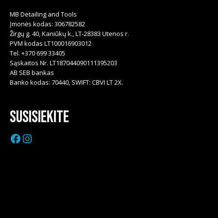
MB Detailing and Tools
Įmonės kodas: 306782582
Žirgų g. 40, Kaniūkų k., LT-28383 Utenos r.
PVM kodas LT100016903012
Tel. +370 699 33405
Sąskaitos Nr. LT187044090111395203
AB SEB bankas
Banko kodas: 70440, SWIFT: CBVI LT 2X.
Susisiekite
Facebook
Instagram