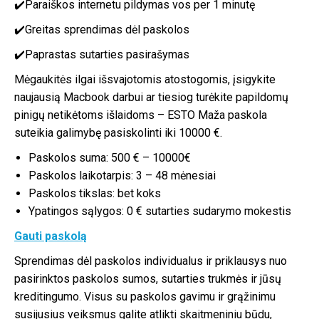
✔️Paraiškos internetu pildymas vos per 1 minutę
✔️Greitas sprendimas dėl paskolos
✔️Paprastas sutarties pasirašymas
Mėgaukitės ilgai išsvajotomis atostogomis, įsigykite
naujausią Macbook darbui ar tiesiog turėkite papildomų
pinigų netikėtoms išlaidoms – ESTO Maža paskola
suteikia galimybę pasiskolinti iki 10000 €.
Paskolos suma: 500 € – 10000€
Paskolos laikotarpis: 3 – 48 mėnesiai
Paskolos tikslas: bet koks
Ypatingos sąlygos: 0 € sutarties sudarymo mokestis
Gauti paskolą
Sprendimas dėl paskolos individualus ir priklausys nuo
pasirinktos paskolos sumos, sutarties trukmės ir jūsų
kreditingumo. Visus su paskolos gavimu ir grąžinimu
susijusius veiksmus galite atlikti skaitmeniniu būdu,