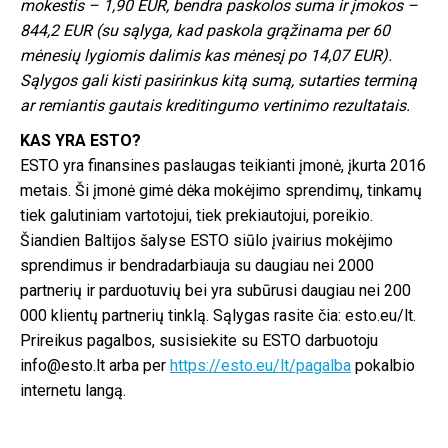
mokestis – 1,90 EUR, bendra paskolos suma ir įmokos –
844,2 EUR (su sąlyga, kad paskola grąžinama per 60
mėnesių lygiomis dalimis kas mėnesį po 14,07 EUR).
Sąlygos gali kisti pasirinkus kitą sumą, sutarties terminą
ar remiantis gautais kreditingumo vertinimo rezultatais.
KAS YRA ESTO?
ESTO yra finansines paslaugas teikianti įmonė, įkurta 2016
metais. Ši įmonė gimė dėka mokėjimo sprendimų, tinkamų
tiek galutiniam vartotojui, tiek prekiautojui, poreikio.
Šiandien Baltijos šalyse ESTO siūlo įvairius mokėjimo
sprendimus ir bendradarbiauja su daugiau nei 2000
partnerių ir parduotuvių bei yra subūrusi daugiau nei 200
000 klientų partnerių tinklą. Sąlygas rasite čia: esto.eu/lt.
Prireikus pagalbos, susisiekite su ESTO darbuotoju
info@esto.lt arba per
https://esto.eu/lt/pagalba
pokalbio
internetu langą.