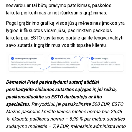
nesvarbu, ar tai būtų prašymo pateikimas, paskolos
laikotarpio keitimas ar net išankstinis grąžinimas.
Pagal grąžinimo grafiką visos jūsų mėnesinės įmokos yra
lygios ir fiksuotos visam jūsų pasirinktam paskolos
laikotarpiui. ESTO savitarnos portale galite lengvai valdyti
savo sutartis ir grąžinimus vos tik tapsite klientu.
Dėmesio! Prieš pasirašydami sutartį atidžiai
perskaitykite siūlomos sutarties sąlygas ir, jei reikia,
pasikonsultuokite su ESTO darbuotoju ar kitu
specialistu.
Pavyzdžiui, jei pasiskolinsite 500 EUR, ESTO
Mažos paskolos kredito kainos metinė norma bus 25,48
%, fiksuota palūkanų norma – 8,90 % per metus, sutarties
sudarymo mokestis – 7,9 EUR, mėnesinis administravimo