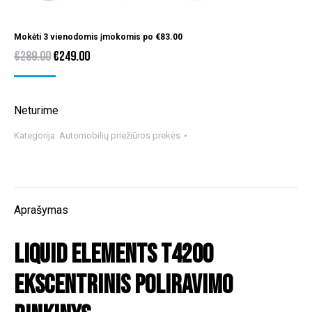
Mokėti 3 vienodomis įmokomis po
€
83.00
Original
Current
€
289.00
€
249.00
price
price
was:
is:
Neturime
€289.00.
€249.00.
Kategorija:
Automobilių priežiūros prekės
Aprašymas
Liquid Elements T4200
ekscentrinis poliravimo