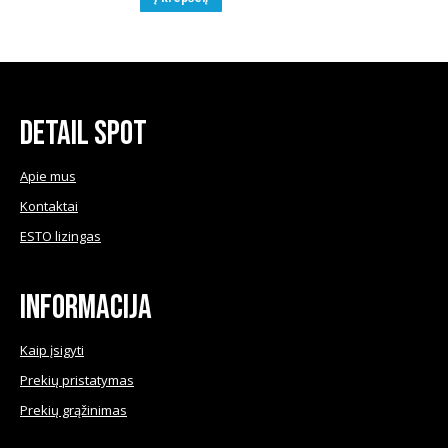
€1.200.00.
€990.00.
Detail Spot
Apie mus
Kontaktai
ESTO lizingas
Informacija
Kaip įsigyti
Prekių pristatymas
Prekių grąžinimas