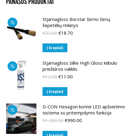
Panašūs produktai
Stjarnagloss Borstar šerno šerių
šepetėlių rinkinys
Original
Current
€
22.00
€
18.70
price
price
was:
is:
Į krepšelį
€22.00.
€18.70.
Stjarnagloss Silke High Gloss kėbulo
priežiūros valiklis
Original
Current
€
12.90
€
11.00
price
price
was:
is:
Į krepšelį
€12.90.
€11.00.
D-CON Hexagon korinė LED apšvietimo
sistema su pritempdymo funkcija
Original
Current
€
1.200.00
€
990.00
price
price
was:
is:
Į krepšelį