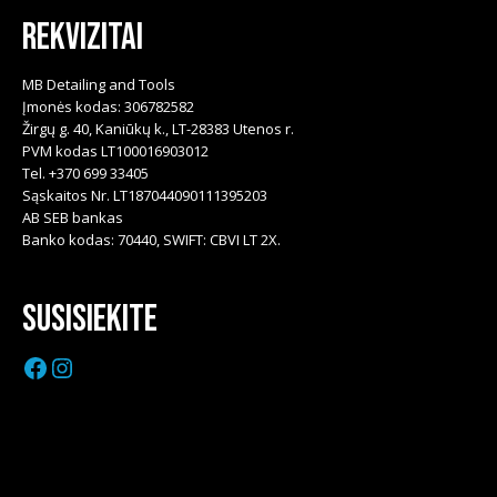
Rekvizitai
MB Detailing and Tools
Įmonės kodas: 306782582
Žirgų g. 40, Kaniūkų k., LT-28383 Utenos r.
PVM kodas LT100016903012
Tel. +370 699 33405
Sąskaitos Nr. LT187044090111395203
AB SEB bankas
Banko kodas: 70440, SWIFT: CBVI LT 2X.
Susisiekite
Facebook
Instagram