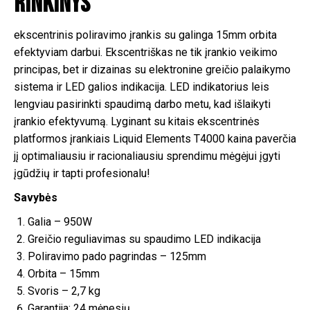
rinkinys
ekscentrinis poliravimo įrankis su galinga 15mm orbita
efektyviam darbui. Ekscentriškas ne tik įrankio veikimo
principas, bet ir dizainas su elektronine greičio palaikymo
sistema ir LED galios indikacija. LED indikatorius leis
lengviau pasirinkti spaudimą darbo metu, kad išlaikyti
įrankio efektyvumą. Lyginant su kitais ekscentrinės
platformos įrankiais Liquid Elements T4000 kaina paverčia
jį optimaliausiu ir racionaliausiu sprendimu mėgėjui įgyti
įgūdžių ir tapti profesionalu!
Savybės
Galia – 950W
Greičio reguliavimas su spaudimo LED indikacija
Poliravimo pado pagrindas – 125mm
Orbita – 15mm
Svoris – 2,7 kg
Garantija: 24 mėnesių