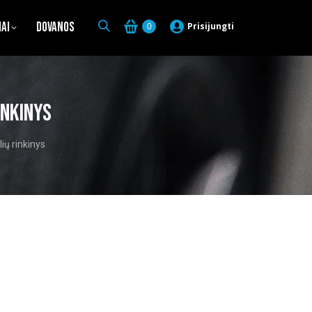
iai
Dovanos
Prisijungti
0
inkinys
ių rinkinys