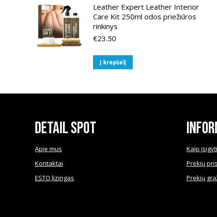
Leather Expert Leather Interior
Care Kit 250ml odos priežiūros
rinkinys
€
23.50
Į krepšelį
Detail Spot
Infor
Apie mus
Kaip įsigyt
Kontaktai
Prekių pri
ESTO lizingas
Prekių grą