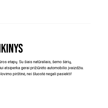
nkinys
os etapų. Su šiais natūraliais, šerno šėrių,
ui atsiperka gerai prižiūrėto automobilio įvaizdžiu.
plovimo pirštinė, nei šluostė negali pasiekti!