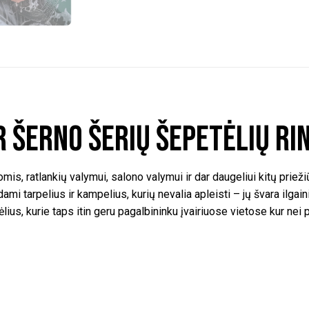
 šerno šerių šepetėlių ri
s, ratlankių valymui, salono valymui ir dar daugeliui kitų priežiūr
 tarpelius ir kampelius, kurių nevalia apleisti – jų švara ilgaini
ėlius, kurie taps itin geru pagalbininku įvairiuose vietose kur nei 