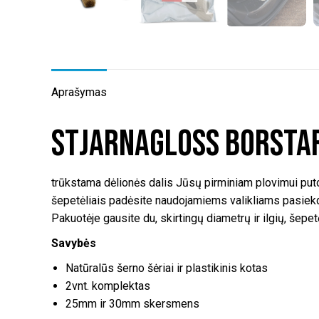
Aprašymas
Stjarnagloss Borstar
trūkstama dėlionės dalis Jūsų pirminiam plovimui putomi
šepetėliais padėsite naudojamiems valikliams pasiekdami
Pakuotėje gausite du, skirtingų diametrų ir ilgių, šepet
Savybės
Natūralūs šerno šėriai ir plastikinis kotas
2vnt. komplektas
25mm ir 30mm skersmens