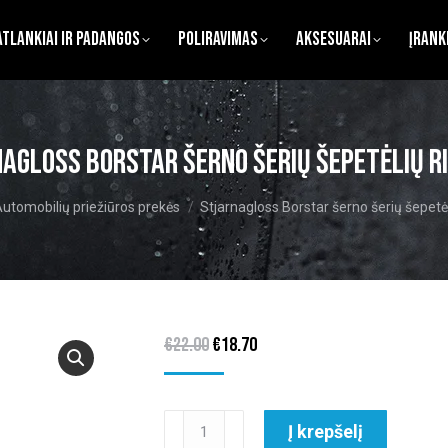
atlankiai ir Padangos
Poliravimas
Aksesuarai
Įrank
agloss Borstar šerno šerių šepetėlių r
ere:
utomobilių priežiūros prekės
Stjarnagloss Borstar šerno šerių šepetėl
Original
Current
€
22.00
€
18.70
price
price
was:
is:
produkto
Į krepšelį
€22.00.
€18.70.
kiekis: