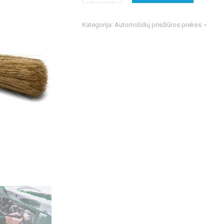
Stjarnagloss
Borstar
Kategorija:
Automobilių priežiūros prekės
šerno
šerių
šepetėlių
rinkinys