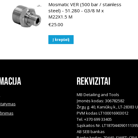
Mosmatic VER (500 bar / stainless
steel) - 51.280 - G3/8 M x
M22X1.5 M
€
25.00
Į krepšelį
macija
Rekvizitai
i
MB Detailing and Tools
Įmonės kodas: 306782582
statymas
Žirgų g. 40, Kaniūkų k., LT-28383 
žinimas
PVM kodas LT100016903012
Tel. +370 699 33405
Sąskaitos Nr. LT18704409011139
AB SEB bankas
Banko kodas: 70440, SWIFT: CBVI 