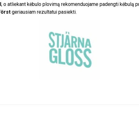
l
, o atliekant kėbulo plovimą rekomenduojame padengti kėbulą 
Först
geriausiam rezultatui pasiekti.