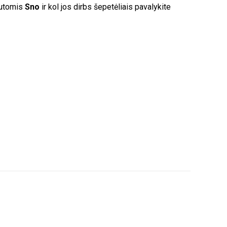
putomis
Sno
ir kol jos dirbs šepetėliais pavalykite