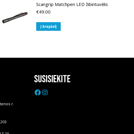
Scangrip Matchpen LED žibintuvėlis
€
49.00
Į krepšelį
Susisiekite
Facebook
Instagram
Utenos r.
5203
LT 2X.