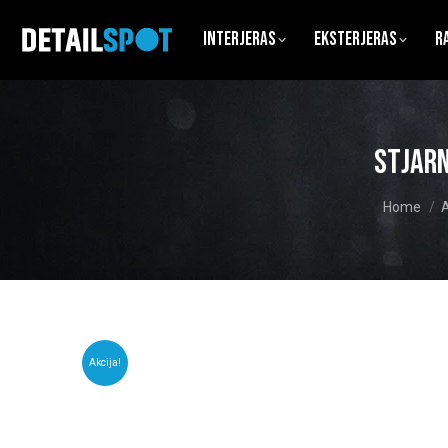
Interjeras
Eksterjeras
R
Stjarn
You are h
Home
A
Akcija!