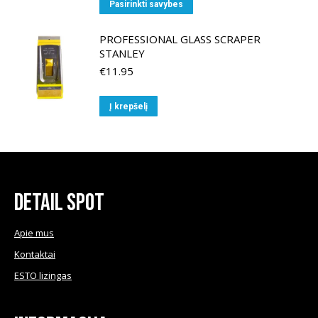
This
Pasirinkti savybes
options
product
may
has
PROFESSIONAL GLASS SCRAPER
be
STANLEY
multiple
chosen
€
11.95
variants.
on
The
the
Į krepšelį
options
product
may
page
be
chosen
on
Detail Spot
the
product
page
Apie mus
Kontaktai
ESTO lizingas