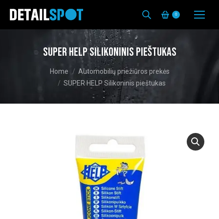
0
SUPER HELP Silikoninis pieštukas
You are here:
Home
Automobilių priežiūros prekės
SUPER HELP Silikoninis pieštukas