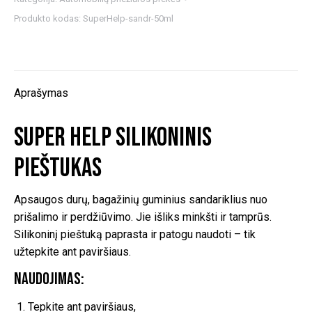
Silikoninis
Produkto kodas:
SuperHelp-sandr-50ml
pieštukas
Aprašymas
SUPER HELP Silikoninis
pieštukas
Apsaugos durų, bagažinių guminius sandariklius nuo
prišalimo ir perdžiūvimo. Jie išliks minkšti ir tamprūs.
Silikoninį pieštuką paprasta ir patogu naudoti – tik
užtepkite ant paviršiaus.
NAUDOJIMAS:
Tepkite ant paviršiaus,