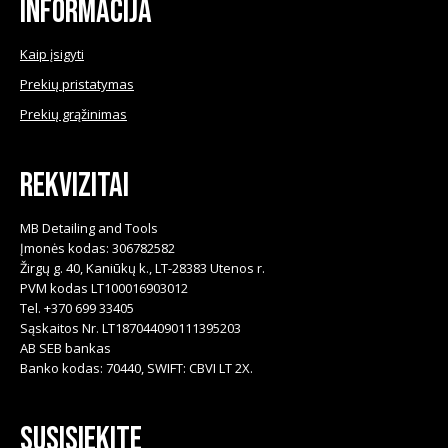
Informacija
Kaip įsigyti
Prekių pristatymas
Prekių grąžinimas
Rekvizitai
MB Detailing and Tools
Įmonės kodas: 306782582
Žirgų g. 40, Kaniūkų k., LT-28383 Utenos r.
PVM kodas LT100016903012
Tel. +370 699 33405
Sąskaitos Nr. LT187044090111395203
AB SEB bankas
Banko kodas: 70440, SWIFT: CBVI LT 2X.
Susisiekite