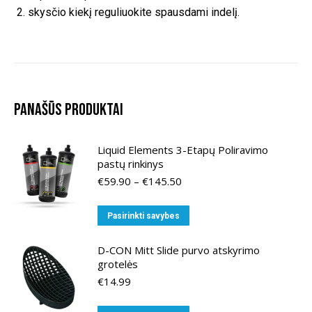
skysčio kiekį reguliuokite spausdami indelį.
Panašūs produktai
Liquid Elements 3-Etapų Poliravimo
pastų rinkinys
Price
€
59.90
–
€
145.50
range:
€59.90
This
Pasirinkti savybes
through
product
€145.50
has
D-CON Mitt Slide purvo atskyrimo
grotelės
multiple
€
14.99
variants.
The