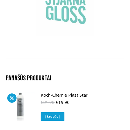
Panašūs produktai
Koch-Chemie Plast Star
Original
Current
€
21.90
€
19.90
price
price
was:
is:
Į krepšelį
€21.90.
€19.90.