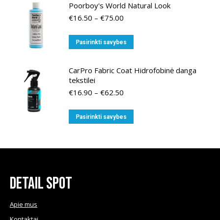
Poorboy's World Natural Look
Price
€
16.50
–
€
75.00
range:
€16.50
This
Pasirinkti savybes
through
product
€75.00
has
CarPro Fabric Coat Hidrofobinė danga
multiple
tekstilei
variants.
Price
€
16.90
–
€
62.50
range:
The
€16.90
options
This
Pasirinkti savybes
through
may
product
€62.50
be
has
chosen
multiple
on
variants.
the
The
Detail Spot
product
options
page
may
Apie mus
be
Kontaktai