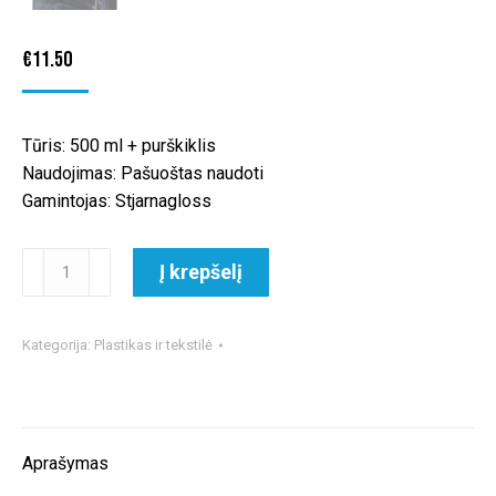
€
11.50
Tūris: 500 ml + purškiklis
Naudojimas: Pašuoštas naudoti
Gamintojas: Stjarnagloss
produkto
Į krepšelį
kiekis:
Stjarnagloss
Inni
Kategorija:
Plastikas ir tekstilė
All-
Surface
Interior
Cleaner
Aprašymas
salono