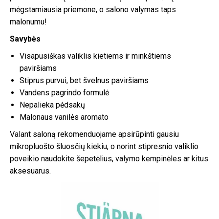
mėgstamiausia priemone, o salono valymas taps
malonumu!
Savybės
Visapusiškas valiklis kietiems ir minkštiems
paviršiams
Stiprus purvui, bet švelnus paviršiams
Vandens pagrindo formulė
Nepalieka pėdsakų
Malonaus vanilės aromato
Valant saloną rekomenduojame apsirūpinti gausiu
mikropluošto šluosčių kiekiu, o norint stipresnio valiklio
poveikio naudokite šepetėlius, valymo kempinėles ar kitus
aksesuarus.