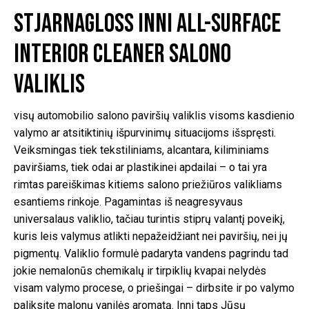
valiklis
Stjarnagloss Inni All-Surface
Interior Cleaner salono
valiklis
visų automobilio salono paviršių valiklis visoms kasdienio
valymo ar atsitiktinių išpurvinimų situacijoms išspręsti.
Veiksmingas tiek tekstiliniams, alcantara, kiliminiams
paviršiams, tiek odai ar plastikinei apdailai – o tai yra
rimtas pareiškimas kitiems salono priežiūros valikliams
esantiems rinkoje. Pagamintas iš neagresyvaus
universalaus valiklio, tačiau turintis stiprų valantį poveikį,
kuris leis valymus atlikti nepažeidžiant nei paviršių, nei jų
pigmentų. Valiklio formulė padaryta vandens pagrindu tad
jokie nemalonūs chemikalų ir tirpiklių kvapai nelydės
visam valymo procese, o priešingai – dirbsite ir po valymo
paliksite malonų vanilės aromatą. Inni taps Jūsų