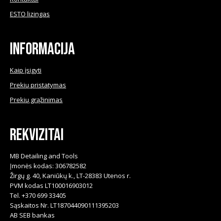
chosen
ESTO lizingas
on
the
product
Informacija
page
Kaip įsigyti
Prekių pristatymas
Prekių grąžinimas
Rekvizitai
MB Detailing and Tools
Įmonės kodas: 306782582
Žirgų g. 40, Kaniūkų k., LT-28383 Utenos r.
PVM kodas LT100016903012
Tel. +370 699 33405
Sąskaitos Nr. LT187044090111395203
AB SEB bankas