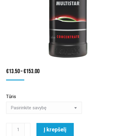
Price
€
13.50
–
€
153.00
range:
€13.50
Tūris
through
€153.00
produkto
Į krepšelį
kiekis: