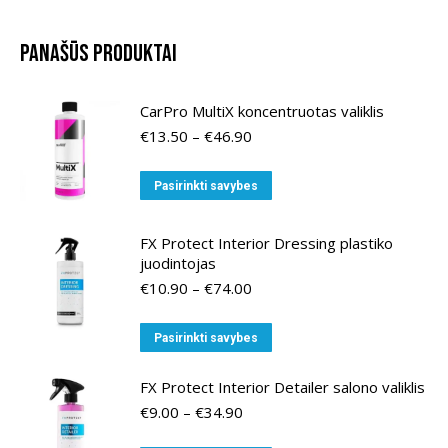
Panašūs produktai
CarPro MultiX koncentruotas valiklis
Price
€
13.50
–
€
46.90
range:
€13.50
This
Pasirinkti savybes
through
product
€46.90
has
FX Protect Interior Dressing plastiko
multiple
juodintojas
variants.
Price
€
10.90
–
€
74.00
range:
The
€10.90
options
This
Pasirinkti savybes
through
may
product
€74.00
be
has
FX Protect Interior Detailer salono valiklis
chosen
multiple
Price
€
9.00
–
€
34.90
range:
on
variants.