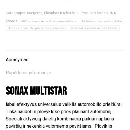
SONAX
Multistar
Kategorijos:
Interjeras
,
Plastikas ir tekstilė
Produkto kodas:
N/A
Žymos:
APC universalūs valikliai automobiliams
Multistar universalūs valikliai
Sonax automobilio priežiūros priemonės
Universalus valiklis automobiliams
Aprašymas
Papildoma informacija
Sonax Multistar
labai efektyvus universalus valiklis automobilio priežiūrai.
Tinka naudoti ir plovyklose prieš plaunant automobilį.
Speciali aktyviųjų dalelių kombinacija puikiai nuplauna
paviršių ir nekenkia valomiems paviršiams. Ploviklis