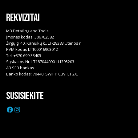
Rekvizitai
MB Detailing and Tools
Įmonės kodas: 306782582
Žirgų g. 40, Kaniūkų k., LT-28383 Utenos r.
PVM kodas LT100016903012
Tel. +370 699 33405
Sąskaitos Nr. LT187044090111395203
AB SEB bankas
Banko kodas: 70440, SWIFT: CBVI LT 2X.
Susisiekite
Facebook
Instagram