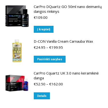
CarPro DQuartz GO 50ml nano deimantų
dangos rinkinys
€
109.00
Į krepšelį
D-CON Vanilla Cream Carnauba Wax
Price
€
24.95
–
€
199.95
range:
€24.95
This
Pasirinkti savybes
through
product
€199.95
has
CarPro Cquartz UK 3.0 nano keramikinė
multiple
danga
variants.
Price
€
52.50
–
€
162.00
range:
The
€52.50
options
This
Details
through
may
product
€162.00
be
has