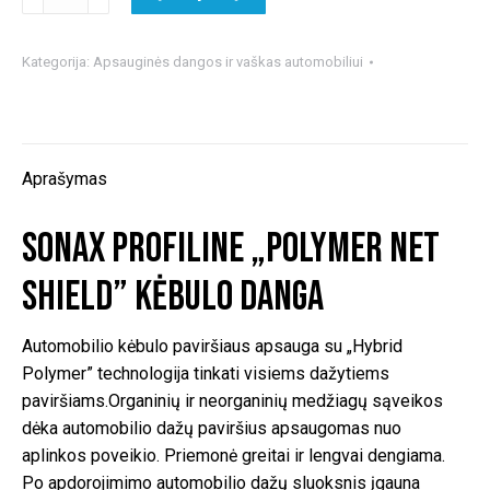
kiekis:
SONAX
PROFILINE
Kategorija:
Apsauginės dangos ir vaškas automobiliui
„Polymer
Net
Shield”
kėbulo
Aprašymas
danga
SONAX PROFILINE „Polymer Net
Shield” kėbulo danga
Automobilio kėbulo paviršiaus apsauga su „Hybrid
Polymer” technologija tinkati visiems dažytiems
paviršiams.Organinių ir neorganinių medžiagų sąveikos
dėka automobilio dažų paviršius apsaugomas nuo
aplinkos poveikio. Priemonė greitai ir lengvai dengiama.
Po apdorojimimo automobilio dažų sluoksnis įgauna