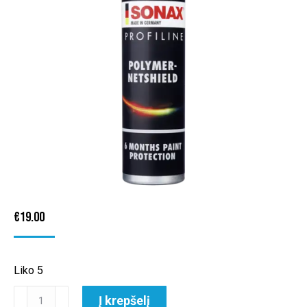
€
19.00
Liko 5
produkto
Į krepšelį