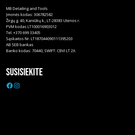
MB Detailing and Tools
Įmonės kodas: 306782582
Žirgų g. 40, Kaniūkų k., LT-28383 Utenos r.
PVM kodas LT100016903012
Tel. +370 699 33405
Sąskaitos Nr. LT187044090111395203
AB SEB bankas
Banko kodas: 70440, SWIFT: CBVI LT 2X.
Susisiekite
Facebook
Instagram