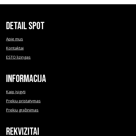
chosen
multiple
on
variants.
the
The
Detail Spot
product
options
page
may
Apie mus
be
Kontaktai
chosen
ESTO lizingas
on
the
product
Informacija
page
Kaip įsigyti
Prekių pristatymas
Prekių grąžinimas
Rekvizitai