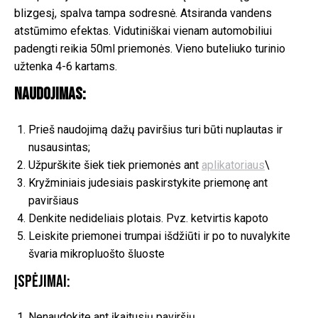
blizgesį, spalva tampa sodresnė. Atsiranda vandens
atstūmimo efektas. Vidutiniškai vienam automobiliui
padengti reikia 50ml priemonės. Vieno buteliuko turinio
užtenka 4-6 kartams.
Naudojimas:
Prieš naudojimą dažų paviršius turi būti nuplautas ir
nusausintas;
Užpurškite šiek tiek priemonės ant
aplikatoriaus
\
Kryžminiais judesiais paskirstykite priemonę ant
paviršiaus
Denkite nedideliais plotais. Pvz. ketvirtis kapoto
Leiskite priemonei trumpai išdžiūti ir po to nuvalykite
švaria mikropluošto šluoste
Įspėjimai:
Nenaudokite ant įkaitusių paviršių.