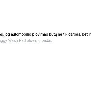
, jog automobilio plovimas būtų ne tik darbas, bet ir
aggy Wash Pad plovimo padas