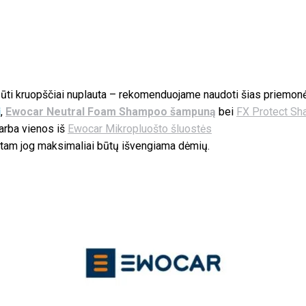
būti kruopščiai nuplauta – rekomenduojame naudoti šias priemonės
į
,
Ewocar Neutral Foam Shampoo šampuną
bei
FX Protect Sh
 arba vienos iš
Ewocar Mikropluošto šluostės
, tam jog maksimaliai būtų išvengiama dėmių.