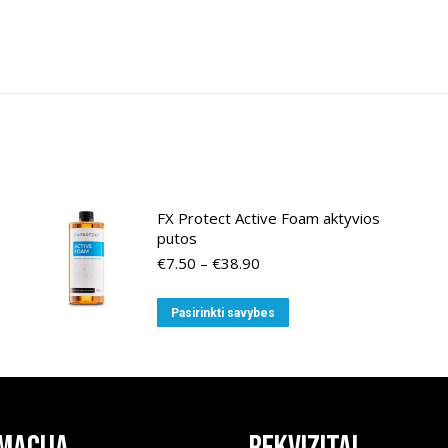
FX Protect Active Foam aktyvios
putos
Price
€
7.50
–
€
38.90
range:
€7.50
This
Pasirinkti savybes
through
product
€38.90
has
multiple
variants.
The