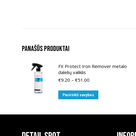
Panašūs produktai
FX Protect Iron Remover metalo
dalelių valiklis
Price
€
9.20
–
€
51.00
range:
€9.20
This
Pasirinkti savybes
through
product
€51.00
has
multiple
variants.
The