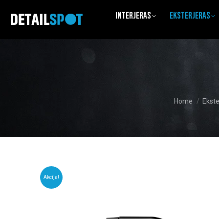
Interjeras
Eksterjeras
You are here:
Home
Ekste
Akcija!