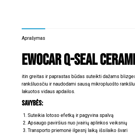
Aprašymas
Ewocar Q-SEAL Cerami
itin greitas ir paprastas būdas suteikti dažams blizge
rankšluosčiu ir naudodami sausą mikropluošto rankšluo
lakuotos vidaus apdailos.
Savybės:
Suteikia lotoso efetką ir pagyvina spalvą
Apsaugo paviršius nuo įvairių aplinkos veiksnių
Transporto priemonė ilgesnį laiką išsilaiko švari