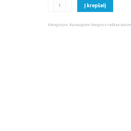
produkto
Į krepšelį
kiekis:
Ewocar
Q-
Kategorijos:
Apsauginės dangos ir vaškas automo
Seal
Ceramic
Detailer