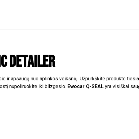
c Detailer
sio ir apsaugą nuo aplinkos veiksnių. Užpurkškite produkto tiesia
stį nupoliruokite iki blizgesio.
Ewocar Q-SEAL
yra visiškai saug