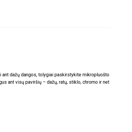
i ant dažų dangos, tolygiai paskirstykite mikropluošto
us ant visų paviršių – dažų, ratų, stiklo, chromo ir net