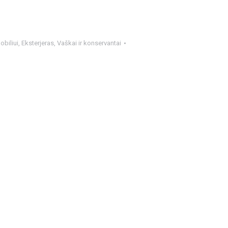
biliui
,
Eksterjeras
,
Vaškai ir konservantai