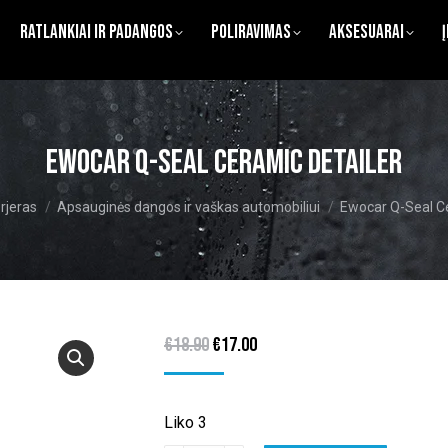
Ratlankiai ir Padangos
Poliravimas
Aksesuarai
Ewocar Q-Seal Ceramic Detailer
rjeras
Apsauginės dangos ir vaškas automobiliui
Ewocar Q-Seal Ce
Original
Current
€
18.90
€
17.00
price
price
was:
is:
Liko 3
€18.90.
€17.00.