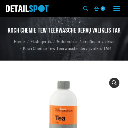
0
Koch Chemie Tew Teerwasche dervų valiklis TAR
You are here:
Home
Eksterjeras
Automobilio šampūnai ir valikliai
Koch Chemie Tew Teerwasche dervų valiklis TAR