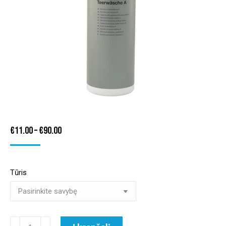
Price
€
11.00
–
€
90.00
range:
€11.00
Tūris
through
€90.00
produkto