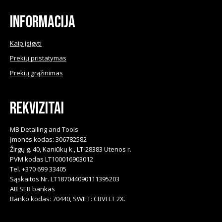
product
Informacija
page
Kaip įsigyti
Prekių pristatymas
Prekių grąžinimas
Rekvizitai
MB Detailing and Tools
Įmonės kodas: 306782582
Žirgų g. 40, Kaniūkų k., LT-28383 Utenos r.
PVM kodas LT100016903012
Tel. +370 699 33405
Sąskaitos Nr. LT187044090111395203
AB SEB bankas
Banko kodas: 70440, SWIFT: CBVI LT 2X.