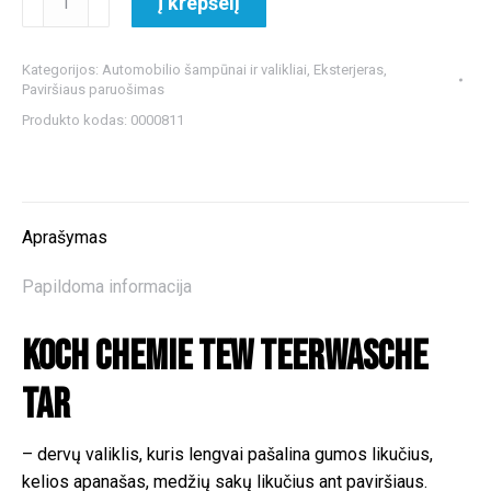
Į krepšelį
kiekis:
Koch
Kategorijos:
Automobilio šampūnai ir valikliai
,
Eksterjeras
,
Chemie
Paviršiaus paruošimas
Tew
Produkto kodas:
0000811
Teerwasche
dervų
valiklis
TAR
Aprašymas
Papildoma informacija
Koch Chemie Tew Teerwasche
TAR
– dervų valiklis, kuris lengvai pašalina gumos likučius,
kelios apanašas, medžių sakų likučius ant paviršiaus.