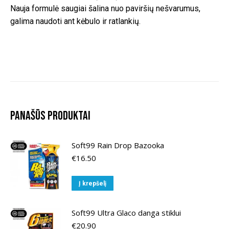
Nauja formulė saugiai šalina nuo paviršių nešvarumus,
galima naudoti ant kėbulo ir ratlankių.
Panašūs produktai
Soft99 Rain Drop Bazooka
€
16.50
Į krepšelį
Soft99 Ultra Glaco danga stiklui
€
20.90