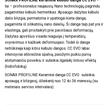
SONAX PROFILINE keraminė kėbulo danga CC EVO –
tai – profesionalus naujausių Nano technologijų pagrindu
pagamintas kėbulo hermetikas. Apsaugo dažytas kėbulo
dalis blizgia, permatoma ir ypatingai kieta danga,
pagaminta iš silikatinių nano dalelių. Ši danga taip pat yra ir
elastinga, gali prisitaikyti prie paviršiaus deformacijų.
Dažytas apviršius visada reaguoja į temperatūrų
svyravimus ir kažkiek deformuojasi. Todėl ši danga
netrūkinėja kaip kitos kėbulo dangos. CC EVO labai
intensyviai atšviežina spalvą, pasižymi puikiu purvą
atstumiančiu poveikiu ir suteikia ilgalaikį lotoso efektą
(hidrofobiką).
SONAX PROFILINE Keraminė danga CC EVO suteikia
apsaugą ir blizgesį, išliekantį nuo 12 iki 36 mėnesių (su
metiniais serviso intervalais).