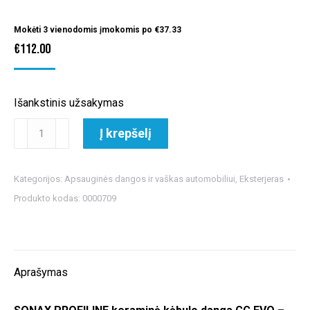
Mokėti 3 vienodomis įmokomis po
€
37.33
€
112.00
Išankstinis užsakymas
produkto
Į krepšelį
kiekis:
SONAX
PROFILINE
Kategorijos:
Apsauginės dangos ir vaškas automobiliui
,
Eksterjeras
keraminė
Produkto kodas:
0000709
kėbulo
danga
CC
EVO
Aprašymas