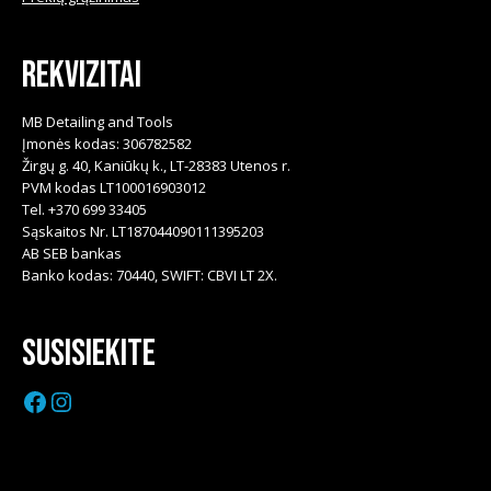
Rekvizitai
MB Detailing and Tools
Įmonės kodas: 306782582
Žirgų g. 40, Kaniūkų k., LT-28383 Utenos r.
PVM kodas LT100016903012
Tel. +370 699 33405
Sąskaitos Nr. LT187044090111395203
AB SEB bankas
Banko kodas: 70440, SWIFT: CBVI LT 2X.
Susisiekite
Facebook
Instagram