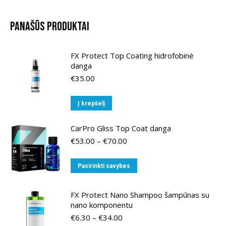
Panašūs produktai
FX Protect Top Coating hidrofobinė
danga
€
35.00
Į krepšelį
CarPro Gliss Top Coat danga
Price
€
53.00
–
€
70.00
range:
€53.00
This
Pasirinkti savybes
through
product
€70.00
has
FX Protect Nano Shampoo šampūnas su
multiple
nano komponentu
variants.
Price
€
6.30
–
€
34.00