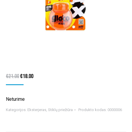
Original
Current
€
21.00
€
18.00
price
price
was:
is:
Neturime
€21.00.
€18.00.
Kategorijos:
Eksterjeras
,
Stiklų priežiūra
Produkto kodas:
0000006