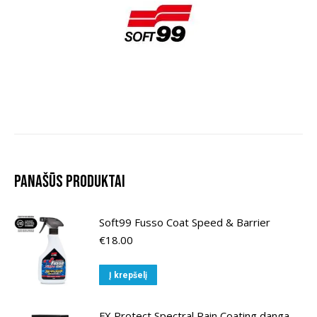
Panašūs produktai
Soft99 Fusso Coat Speed & Barrier
€
18.00
Į krepšelį
FX Protect Spectral Rain Coating danga