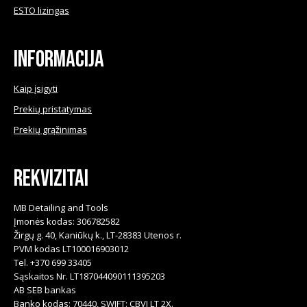
ESTO lizingas
on
the
product
Informacija
page
Kaip įsigyti
Prekių pristatymas
Prekių grąžinimas
Rekvizitai
MB Detailing and Tools
Įmonės kodas: 306782582
Žirgų g. 40, Kaniūkų k., LT-28383 Utenos r.
PVM kodas LT100016903012
Tel. +370 699 33405
Sąskaitos Nr. LT187044090111395203
AB SEB bankas
Banko kodas: 70440, SWIFT: CBVI LT 2X.