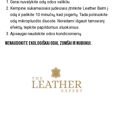
Gerai nuvalykite odą odos valikliu
Kempine sukamaisiais judesiais įtrinkite Leather Balm į
odą ir palikite 10 minučių, kad įsigertų. Tada poliruokite
odą mikropluošto šluoste. Norėdami išgauti tamsesnį
efektą, tepkite papildomus sluoksnius.
Apsaugai naudokite odos kondicionierių.
Nenaudokite ekologiškai odai, zomšai ir nubukui.