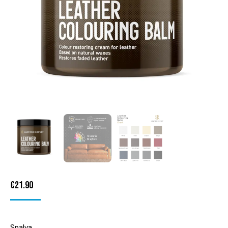
€
21.90
Spalva