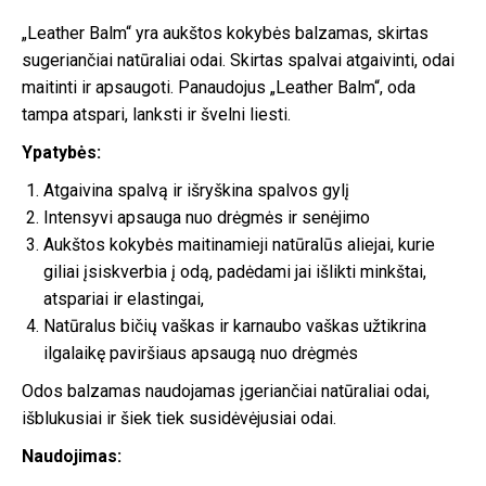
„Leather Balm“ yra aukštos kokybės balzamas, skirtas
sugeriančiai natūraliai odai. Skirtas spalvai atgaivinti, odai
maitinti ir apsaugoti. Panaudojus „Leather Balm“, oda
tampa atspari, lanksti ir švelni liesti.
Ypatybės:
Atgaivina spalvą ir išryškina spalvos gylį
Intensyvi apsauga nuo drėgmės ir senėjimo
Aukštos kokybės maitinamieji natūralūs aliejai, kurie
giliai įsiskverbia į odą, padėdami jai išlikti minkštai,
atspariai ir elastingai,
Natūralus bičių vaškas ir karnaubo vaškas užtikrina
ilgalaikę paviršiaus apsaugą nuo drėgmės
Odos balzamas naudojamas įgeriančiai natūraliai odai,
išblukusiai ir šiek tiek susidėvėjusiai odai.
Naudojimas: