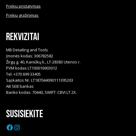
Prekių pristatymas
Prekių grąžinimas
Rekvizitai
MB Detailing and Tools
Įmonės kodas: 306782582
Žirgų g. 40, Kaniūkų k., LT-28383 Utenos r.
PVM kodas LT100016903012
Tel. +370 699 33405
Sąskaitos Nr. LT187044090111395203
AB SEB bankas
Banko kodas: 70440, SWIFT: CBVI LT 2X.
Susisiekite
Facebook
Instagram