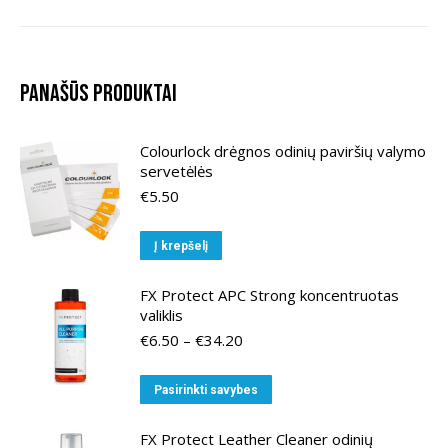
Panašūs produktai
Colourlock drėgnos odinių paviršių valymo
servetėlės
€
5.50
Į krepšelį
FX Protect APC Strong koncentruotas
valiklis
Price
€
6.50
–
€
34.20
range:
€6.50
This
Pasirinkti savybes
through
product
€34.20
has
FX Protect Leather Cleaner odinių