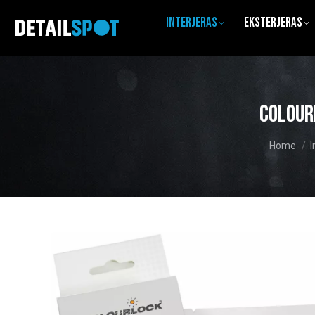
Interjeras
Eksterjeras
Colour
You are h
Home
I