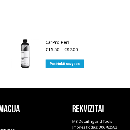
CarPro Perl
Price
€
15.50
–
€
82.00
range:
€15.50
This
Pasirinkti savybes
through
product
€82.00
has
multiple
variants.
The
macija
Rekvizitai
options
may
be
i
MB Detailing and Tools
Įmonės kodas: 306782582
chosen
statymas