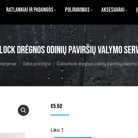
Ratlankiai ir Padangos
Poliravimas
Aksesuarai
lock drėgnos odinių paviršių valymo ser
ere:
nterjeras
Odos priežiūra
Colourlock drėgnos odinių paviršių valymo
€
5.50
Liko 1