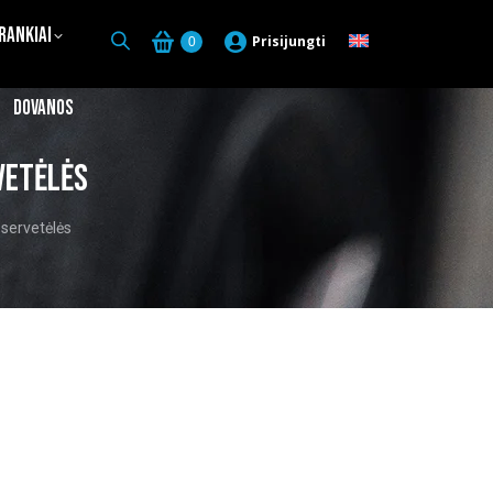
Įrankiai
Prisijungti
0
Dovanos
vetėlės
 servetėlės