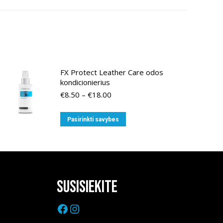
FX Protect Leather Care odos
kondicionierius
Price
€
8.50
–
€
18.00
range:
€8.50
This
Pasirinkti savybes
through
product
€18.00
has
multiple
variants.
The
Susisiekite
options
Facebook
Instagram
may
be