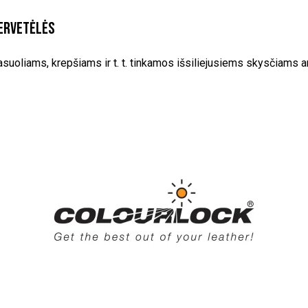
servetėlės
tasuoliams, krepšiams ir t. t. tinkamos išsiliejusiems skysčiams