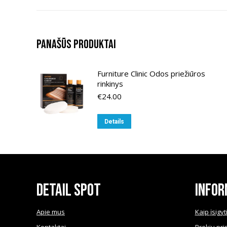
Panašūs produktai
Furniture Clinic Odos priežiūros
rinkinys
€
24.00
Details
Detail Spot
Infor
Apie mus
Kaip įsigyt
Kontaktai
Prekių pri