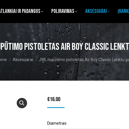
atlankiai ir Padangos
Poliravimas
Aksesuarai
Įrank
pūtimo pistoletas Air Boy Classic Lenk
u are here:
ome
Aksesuarai
JWL nupūtimo pistoletas Air Boy Classic Lenktu g
€
16.00
Diametras