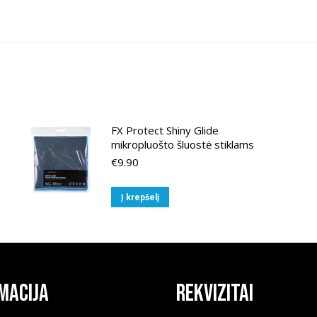
FX Protect Shiny Glide
mikropluošto šluostė stiklams
€
9.90
Į krepšelį
macija
Rekvizitai