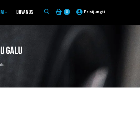
iai
Dovanos
Prisijungti
0
tu galu
alu