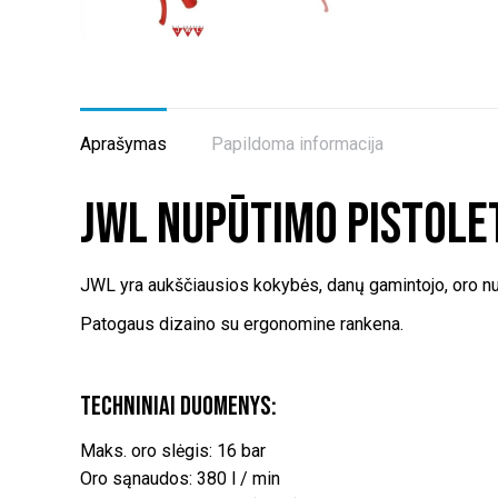
Aprašymas
Papildoma informacija
JWL nupūtimo pistolet
JWL yra aukščiausios kokybės, danų gamintojo, oro nu
Patogaus dizaino su ergonomine rankena.
Techniniai duomenys:
Maks. oro slėgis: 16 bar
Oro sąnaudos: 380 l / min