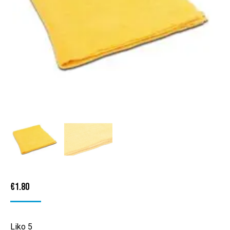
€
1.80
Liko 5