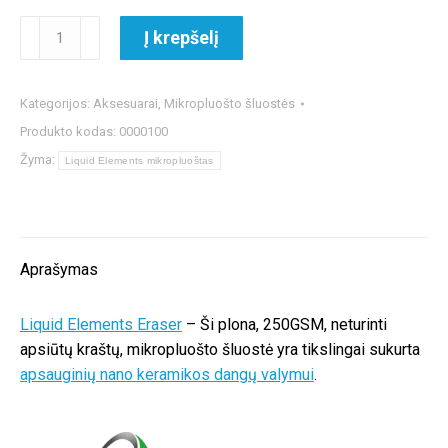
produkto
Į krepšelį
kiekis:
Liquid
Elements
Kategorijos:
Aksesuarai
,
Mikropluošto šluostės
Eraser
Produkto kodas:
0000100
mikropluošto
Žyma:
Liquid Elements mikropluoštas
šluostė
Aprašymas
Liquid Elements Eraser
– Ši plona, 250GSM, neturinti
apsiūtų kraštų, mikropluošto šluostė yra tikslingai sukurta
apsauginių nano keramikos dangų valymui
.