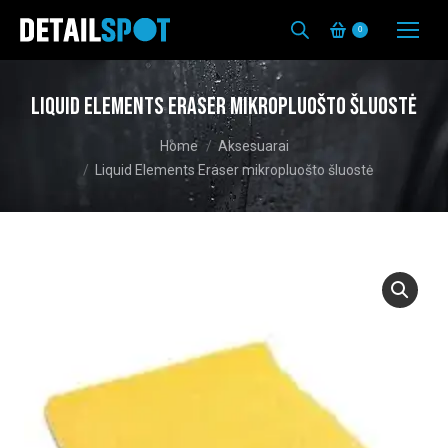
0
Liquid Elements Eraser mikropluošto šluostė
You are here:
Home
Aksesuarai
Liquid Elements Eraser mikropluošto šluostė