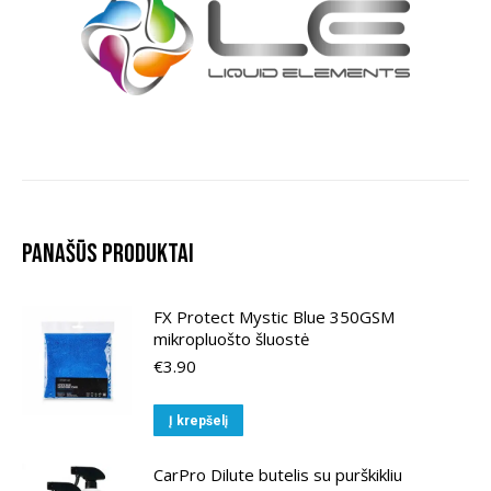
Panašūs produktai
FX Protect Mystic Blue 350GSM
mikropluošto šluostė
€
3.90
Į krepšelį
CarPro Dilute butelis su purškikliu