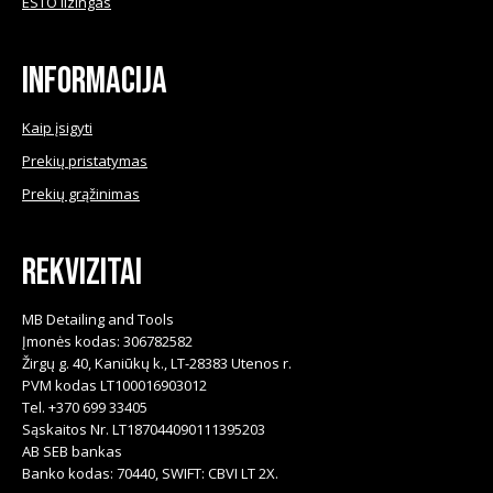
ESTO lizingas
Informacija
Kaip įsigyti
Prekių pristatymas
Prekių grąžinimas
Rekvizitai
MB Detailing and Tools
Įmonės kodas: 306782582
Žirgų g. 40, Kaniūkų k., LT-28383 Utenos r.
PVM kodas LT100016903012
Tel. +370 699 33405
Sąskaitos Nr. LT187044090111395203
AB SEB bankas
Banko kodas: 70440, SWIFT: CBVI LT 2X.