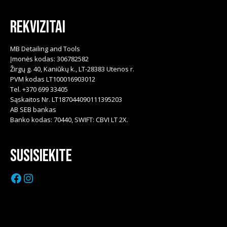
Rekvizitai
MB Detailing and Tools
Įmonės kodas: 306782582
Žirgų g. 40, Kaniūkų k., LT-28383 Utenos r.
PVM kodas LT100016903012
Tel. +370 699 33405
Sąskaitos Nr. LT187044090111395203
AB SEB bankas
Banko kodas: 70440, SWIFT: CBVI LT 2X.
Susisiekite
Facebook
Instagram