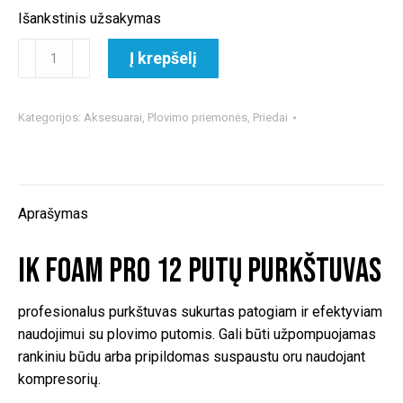
Išankstinis užsakymas
produkto
Į krepšelį
kiekis:
iK
Foam
Kategorijos:
Aksesuarai
,
Plovimo priemonės
,
Priedai
PRO
12
putų
purkštuvas
Aprašymas
iK Foam PRO 12 putų purkštuvas
profesionalus purkštuvas sukurtas patogiam ir efektyviam
naudojimui su plovimo putomis. Gali būti užpompuojamas
rankiniu būdu arba pripildomas suspaustu oru naudojant
kompresorių.