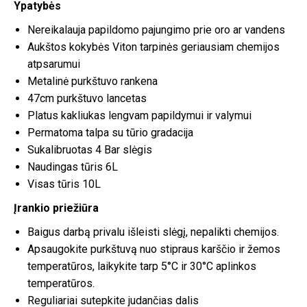
Ypatybės
Nereikalauja papildomo pajungimo prie oro ar vandens
Aukštos kokybės Viton tarpinės geriausiam chemijos
atpsarumui
Metalinė purkštuvo rankena
47cm purkštuvo lancetas
Platus kakliukas lengvam papildymui ir valymui
Permatoma talpa su tūrio gradacija
Sukalibruotas 4 Bar slėgis
Naudingas tūris 6L
Visas tūris 10L
Įrankio priežiūra
Baigus darbą privalu išleisti slėgį, nepalikti chemijos.
Apsaugokite purkštuvą nuo stipraus karščio ir žemos
temperatūros, laikykite tarp 5°C ir 30°C aplinkos
temperatūros.
Reguliariai sutepkite judančias dalis