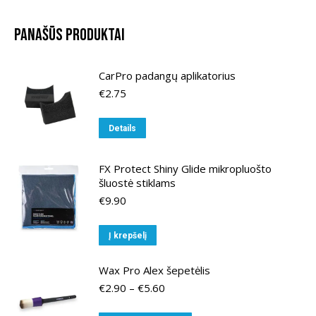
Panašūs produktai
CarPro padangų aplikatorius
€
2.75
Details
FX Protect Shiny Glide mikropluošto
šluostė stiklams
€
9.90
Į krepšelį
Wax Pro Alex šepetėlis
Price
€
2.90
–
€
5.60
range:
€2.90