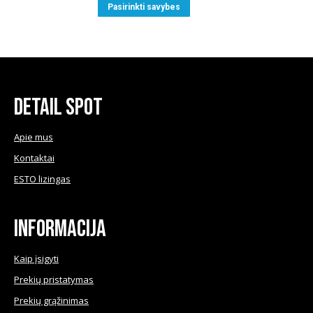
This
Pasirinkti savybes
through
product
€5.60
has
multiple
variants.
The
Detail Spot
options
may
Apie mus
be
Kontaktai
chosen
ESTO lizingas
on
the
product
Informacija
page
Kaip įsigyti
Prekių pristatymas
Prekių grąžinimas