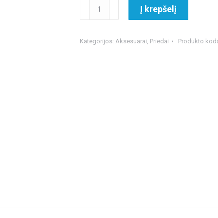
produkto
Į krepšelį
kiekis:
Epoca
Purkštuvas
Kategorijos:
Aksesuarai
,
Priedai
Produkto kod
Alfa
Tec
NBR
360°
2L