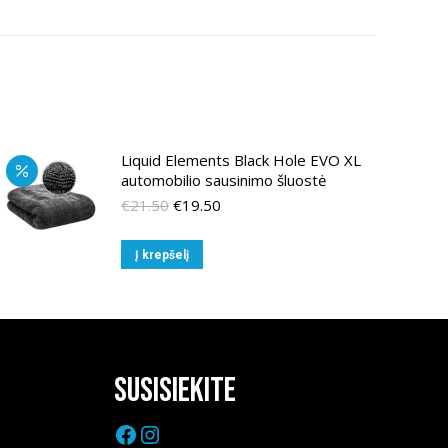
Liquid Elements Black Hole EVO XL
automobilio sausinimo šluostė
Original
Current
€
21.50
€
19.50
price
price
was:
is:
Į krepšelį
€21.50.
€19.50.
Susisiekite
Facebook
Instagram