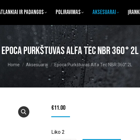
atlankiai ir Padangos
Poliravimas
Aksesuarai
Įrank
Epoca Purkštuvas Alfa Tec NBR 360° 2L
You are here:
Home
Aksesuarai
Epoca Purkštuvas Alfa Tec NBR 360° 2L
€
11.00
Liko 2