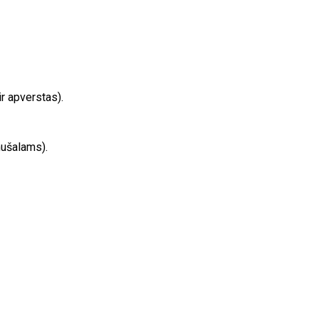
r apverstas).
mušalams).