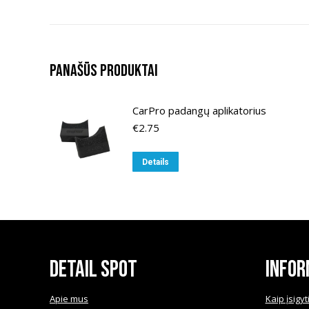
Panašūs produktai
CarPro padangų aplikatorius
€
2.75
Details
Detail Spot
Infor
Apie mus
Kaip įsigyt