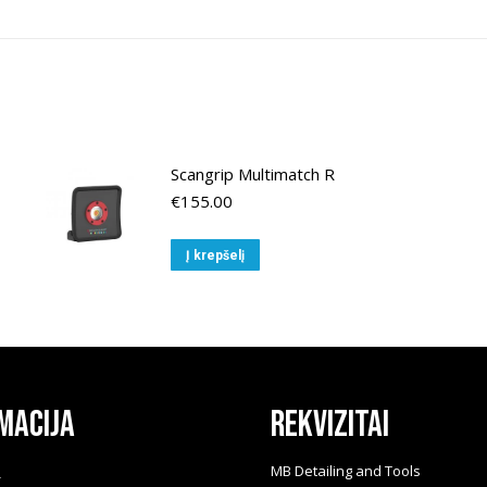
Scangrip Multimatch R
€
155.00
Į krepšelį
macija
Rekvizitai
i
MB Detailing and Tools