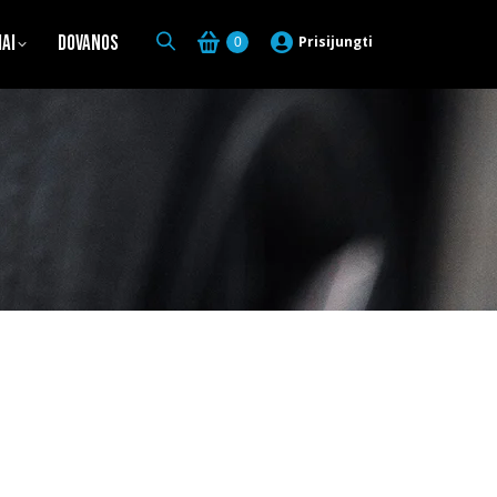
iai
Dovanos
Prisijungti
0