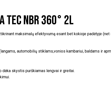
a Tec NBR 360° 2L
žtikrinant maksimalų efektyvumą esant bet kokioje padėtyje (net i
, (langams, automobilių stiklams,vonios kambariui, baldams ir ap
 dėka skystis purškiamas lengvai ir greitai.
kimui.