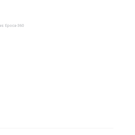
as:
Epoca-360