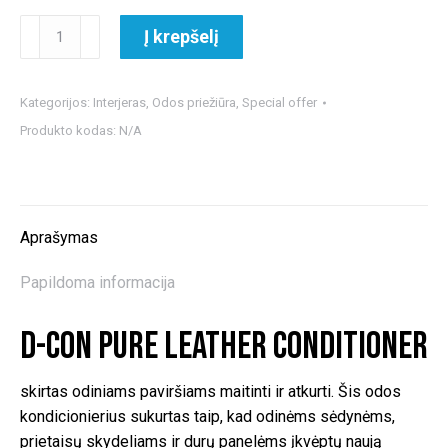
produkto
Į krepšelį
kiekis:
D-
CON
Kategorijos:
Interjeras
,
Odos priežiūra
,
Special offer
Pure
Produkto kodas:
N/A
Leather
Conditioner
odos
kondicionierius
Aprašymas
Papildoma informacija
D-CON Pure Leather Conditioner
skirtas odiniams paviršiams maitinti ir atkurti. Šis odos
kondicionierius sukurtas taip, kad odinėms sėdynėms,
prietaisų skydeliams ir durų panelėms įkvėptų naują