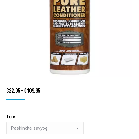
Price
€
22.95
–
€
109.95
range:
€22.95
Tūris
through
€109.95