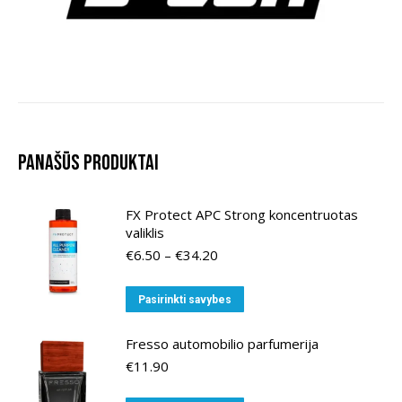
Panašūs produktai
FX Protect APC Strong koncentruotas
valiklis
Price
€
6.50
–
€
34.20
range:
€6.50
This
Pasirinkti savybes
through
product
€34.20
has
Fresso automobilio parfumerija
multiple
€
11.90
variants.