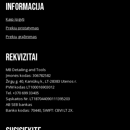
product
Informacija
page
Kaip įsigyti
Prekių pristatymas
Prekių grąžinimas
Rekvizitai
MB Detailing and Tools
Įmonės kodas: 306782582
Žirgų g. 40, Kaniūkų k., LT-28383 Utenos r.
PVM kodas LT100016903012
Tel. +370 699 33405
Sąskaitos Nr. LT187044090111395203
AB SEB bankas
Banko kodas: 70440, SWIFT: CBVI LT 2X.