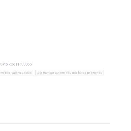
dukto kodas:
00065
mobilio salono valikliai
Bilt Hamber automobilių priežiūros priemonės