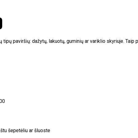
D
sų tipų paviršių: dažytų, lakuotų, guminių ar variklio skyriuje. Tai
200
kštu šepetėliu ar šluoste