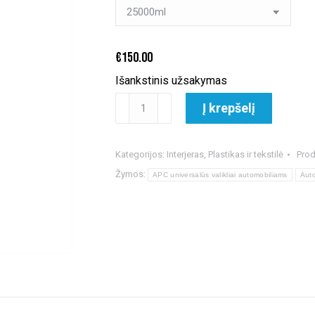
€150.00
€
150.00
Išankstinis užsakymas
produkto
Į krepšelį
kiekis:
Bilt
Hamber
Kategorijos:
Interjeras
,
Plastikas ir tekstilė
Pro
Surfex
Žymos:
APC universalūs valikliai automobiliams
Auto
HD