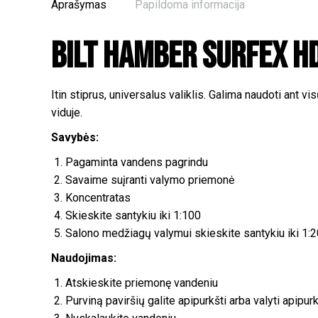
Aprašymas
Papildoma informacija
Bilt Hamber Surfex H
Itin stiprus, universalus valiklis. Galima naudoti ant vi
viduje.
Savybės:
Pagaminta vandens pagrindu
Savaime suįranti valymo priemonė
Koncentratas
Skieskite santykiu iki 1:100
Salono medžiagų valymui skieskite santykiu iki 1:
Naudojimas:
Atskieskite priemonę vandeniu
Purviną paviršių galite apipurkšti arba valyti apipur