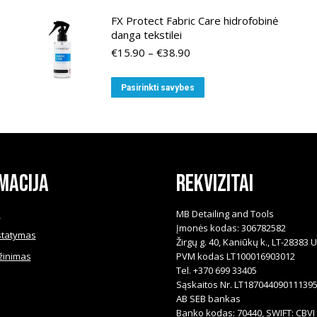
FX Protect Fabric Care hidrofobinė
danga tekstilei
Price
€
15.90
–
€
38.90
range:
€15.90
This
Pasirinkti savybes
through
product
€38.90
has
multiple
variants.
The
macija
Rekvizitai
options
may
i
MB Detailing and Tools
be
Įmonės kodas: 306782582
statymas
Žirgų g. 40, Kaniūkų k., LT-28383 
chosen
žinimas
PVM kodas LT100016903012
on
Tel. +370 699 33405
the
Sąskaitos Nr. LT18704409011139
product
AB SEB bankas
Banko kodas: 70440, SWIFT: CBVI 
page