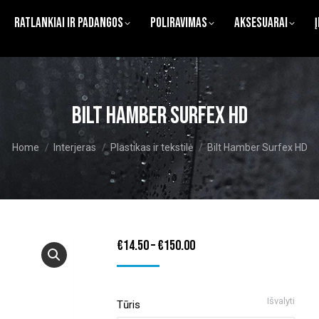
Ratlankiai ir Padangos
Poliravimas
Aksesuarai
Bilt Hamber Surfex HD
You are here:
Home
Interjeras
Plastikas ir tekstilė
Bilt Hamber Surfex HD
Price
€
14.50
–
€
150.00
range:
€14.50
Išvalyti
Tūris
through