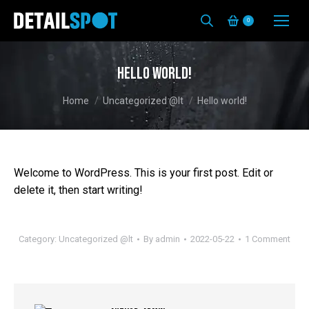
0
Hello world!
You are here:
Home
Uncategorized @lt
Hello world!
Welcome to WordPress. This is your first post. Edit or
delete it, then start writing!
Category:
Uncategorized @lt
By
admin
2022-05-22
1 Comment