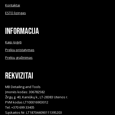
Kontaktai
ESTO lizingas
Informacija
Kaip įsigyti
Prekių pristatymas
Prekių grąžinimas
Rekvizitai
MB Detailing and Tools
Įmonės kodas: 306782582
Žirgų g. 40, Kaniūkų k., LT-28383 Utenos r.
PVM kodas LT100016903012
Tel. +370 699 33405
Sąskaitos Nr. LT187044090111395203