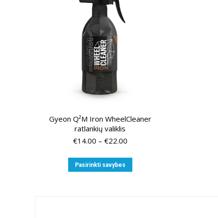
Gyeon Q²M Iron WheelCleaner
ratlankių valiklis
Price
€
14.00
–
€
22.00
range:
€14.00
This
Pasirinkti savybes
through
product
€22.00
has
multiple
variants.
The