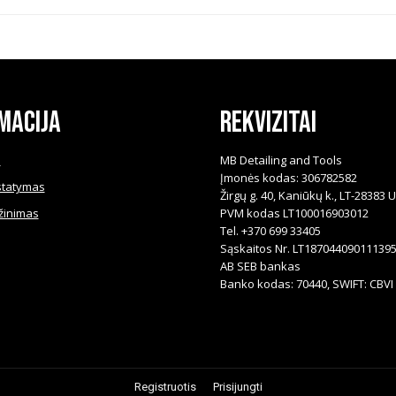
macija
Rekvizitai
i
MB Detailing and Tools
Įmonės kodas: 306782582
statymas
Žirgų g. 40, Kaniūkų k., LT-28383 
žinimas
PVM kodas LT100016903012
Tel. +370 699 33405
Sąskaitos Nr. LT18704409011139
AB SEB bankas
Banko kodas: 70440, SWIFT: CBVI 
Registruotis
Prisijungti