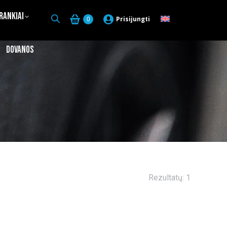
Įrankiai
Prisijungti
0
Dovanos
Rezultatų: 1