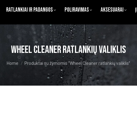
Ratlankiai ir Padangos
Poliravimas
Aksesuarai
Wheel Cleaner ratlankių valiklis
You are here:
Home
Produktai su žymomis “Wheel Cleaner ratlankių valiklis”