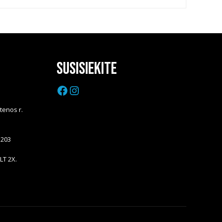
Susisiekite
Facebook
Instagram
Utenos r.
5203
LT 2X.