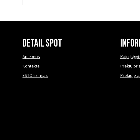
options
may
be
chosen
on
the
product
Detail Spot
Infor
page
Apie mus
Kaip įsigyt
Kontaktai
Prekių pri
ESTO lizingas
Prekių grą