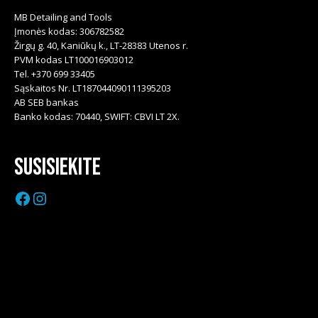
MB Detailing and Tools
Įmonės kodas: 306782582
Žirgų g. 40, Kaniūkų k., LT-28383 Utenos r.
PVM kodas LT100016903012
Tel. +370 699 33405
Sąskaitos Nr. LT187044090111395203
AB SEB bankas
Banko kodas: 70440, SWIFT: CBVI LT 2X.
Susisiekite
Facebook
Instagram