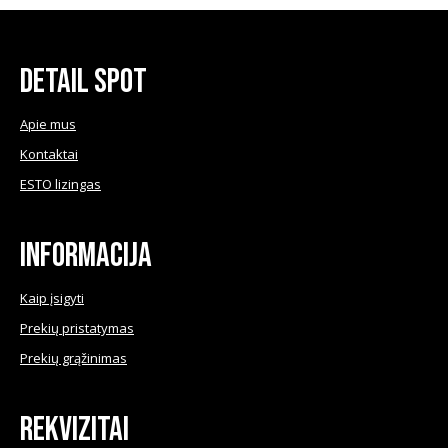
chosen
chose
on
on
the
the
product
produ
Detail Spot
page
page
Apie mus
Kontaktai
ESTO lizingas
Informacija
Kaip įsigyti
Prekių pristatymas
Prekių grąžinimas
Rekvizitai