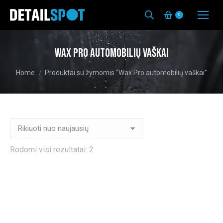
0
Wax Pro automobilių vaškai
You are here:
Home
Produktai su žymomis “Wax Pro automobilių vaškai”
Rūšiuojama
Rodomi visi rezultatai: 2
pagal
naujausią