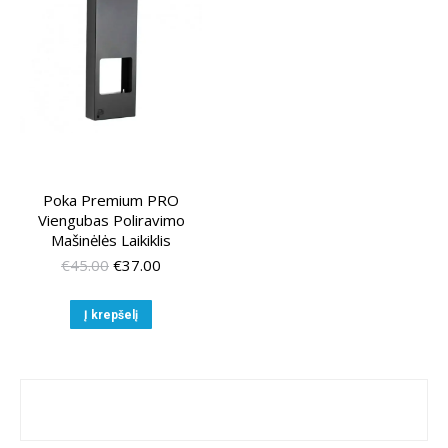
Poka Premium PRO
Viengubas Poliravimo
Mašinėlės Laikiklis
Original
Current
€
45.00
€
37.00
price
price
was:
is:
Į krepšelį
€45.00.
€37.00.