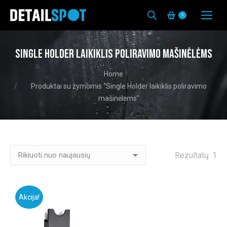
0
Single Holder laikiklis poliravimo mašinėlėms
You are here:
Home
Produktai su žymomis “Single Holder laikiklis poliravimo
mašinėlėms”
Rezultatų: 1
Akcija!