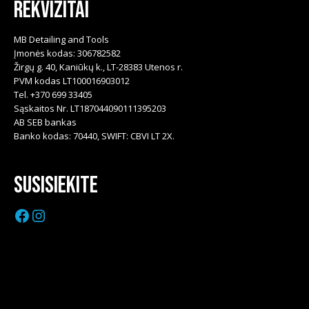
Rekvizitai
MB Detailing and Tools
Įmonės kodas: 306782582
Žirgų g. 40, Kaniūkų k., LT-28383 Utenos r.
PVM kodas LT100016903012
Tel. +370 699 33405
Sąskaitos Nr. LT187044090111395203
AB SEB bankas
Banko kodas: 70440, SWIFT: CBVI LT 2X.
Susisiekite
Facebook
Instagram