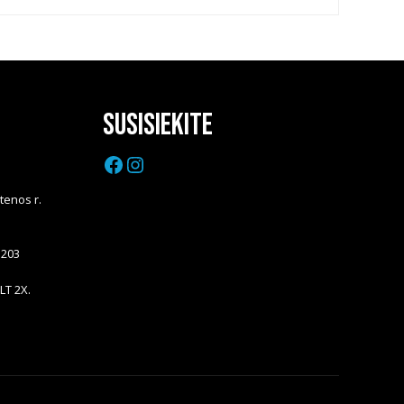
Susisiekite
Facebook
Instagram
Utenos r.
5203
LT 2X.