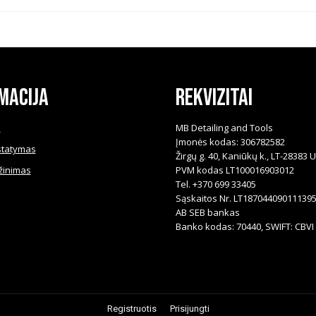
macija
Rekvizitai
i
MB Detailing and Tools
Įmonės kodas: 306782582
statymas
Žirgų g. 40, Kaniūkų k., LT-28383 
žinimas
PVM kodas LT100016903012
Tel. +370 699 33405
Sąskaitos Nr. LT18704409011139
AB SEB bankas
Banko kodas: 70440, SWIFT: CBVI 
Registruotis
Prisijungti