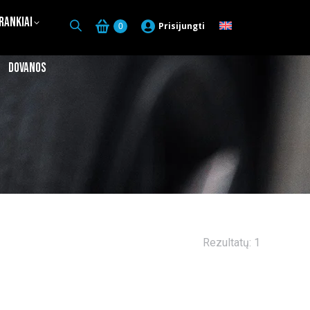
Įrankiai
Prisijungti
0
Dovanos
Rezultatų: 1