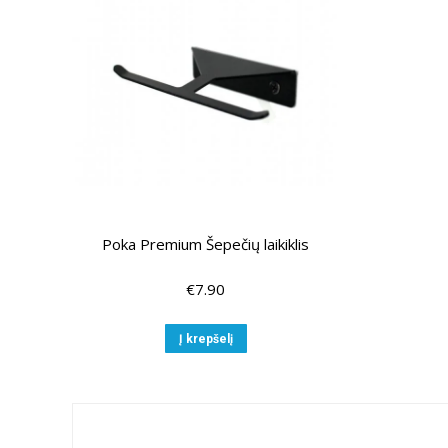
Poka Premium Šepečių laikiklis
€
7.90
Į krepšelį