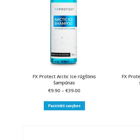
FX Protect Arctic Ice rūgštinis
FX Prot
šampūnas
Price
€
9.90
–
€
39.00
range:
€9.90
This
Pasirinkti savybes
through
product
€39.00
has
multiple
variants.
The