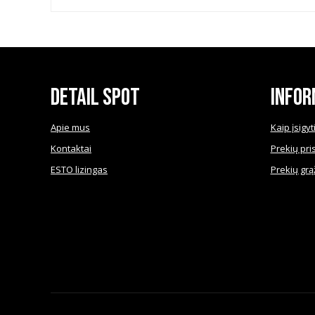
options
may
be
chosen
on
the
product
Detail Spot
Infor
page
Apie mus
Kaip įsigyt
Kontaktai
Prekių pri
ESTO lizingas
Prekių grą