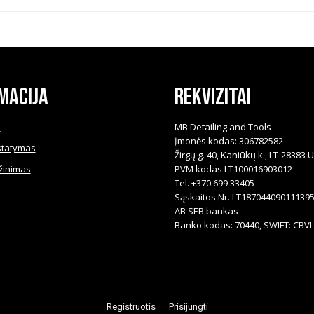
options
may
be
chosen
on
the
product
macija
Rekvizitai
page
i
MB Detailing and Tools
Įmonės kodas: 306782582
statymas
Žirgų g. 40, Kaniūkų k., LT-28383 
žinimas
PVM kodas LT100016903012
Tel. +370 699 33405
Sąskaitos Nr. LT18704409011139
AB SEB bankas
Banko kodas: 70440, SWIFT: CBVI 
Registruotis
Prisijungti