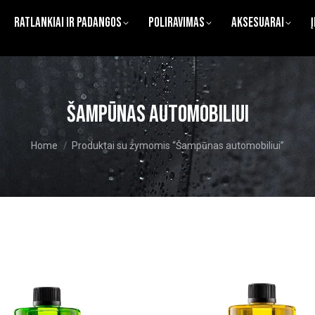
Ratlankiai ir Padangos
Poliravimas
Aksesuarai
Šampūnas automobiliui
You are here:
Home
Produktai su žymomis “Šampūnas automobiliui”