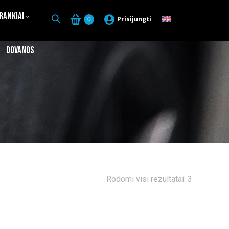
Įrankiai
Prisijungti
0
Dovanos
Rūšiuojam
Rodomi visi rezultatai: 3
pagal
naujausią