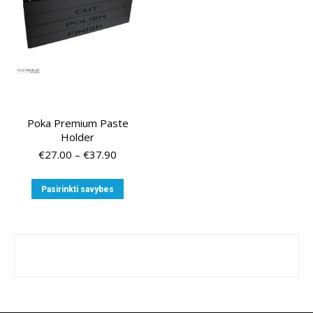
Poka Premium Paste
Holder
Price
€
27.00
–
€
37.90
range:
€27.00
This
Pasirinkti savybes
through
product
€37.90
has
multiple
variants.
The
options
may
be
chosen