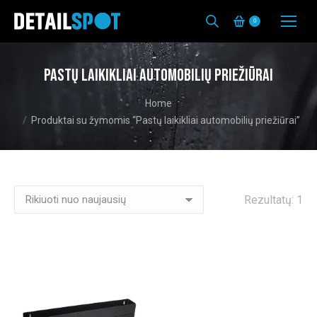
0
Pastų laikikliai automobilių priežiūrai
You are here:
Home
Produktai su žymomis “Pastų laikikliai automobilių priežiūrai”
Rezultatų: 1