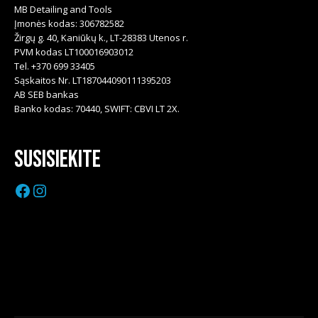
MB Detailing and Tools
Įmonės kodas: 306782582
Žirgų g. 40, Kaniūkų k., LT-28383 Utenos r.
PVM kodas LT100016903012
Tel. +370 699 33405
Sąskaitos Nr. LT187044090111395203
AB SEB bankas
Banko kodas: 70440, SWIFT: CBVI LT 2X.
Susisiekite
Facebook
Instagram