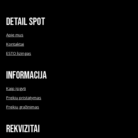
on
the
product
Detail Spot
page
Apie mus
Kontaktai
ESTO lizingas
Informacija
Kaip įsigyti
Prekių pristatymas
Prekių grąžinimas
Rekvizitai