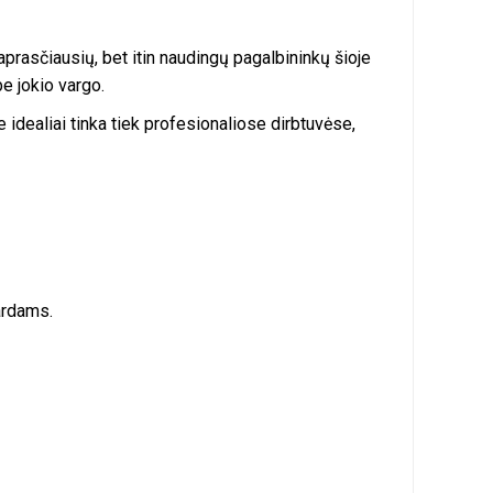
prasčiausių, bet itin naudingų pagalbininkų šioje
be jokio vargo.
e idealiai tinka tiek profesionaliose dirbtuvėse,
uardams.