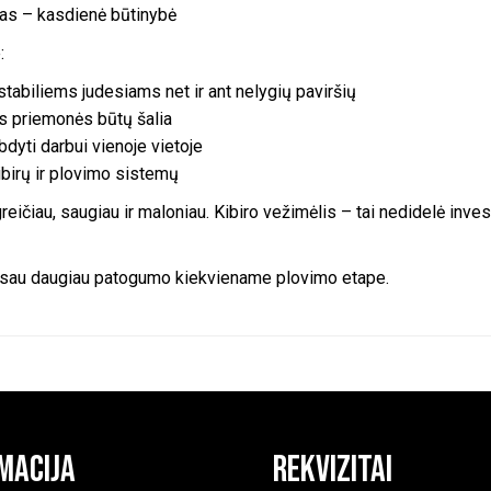
as – kasdienė būtinybė
:
tabiliems judesiams net ir ant nelygių paviršių
os priemonės būtų šalia
bdyti darbui vienoje vietoje
ibirų ir plovimo sistemų
ičiau, saugiau ir maloniau. Kibiro vežimėlis – tai nedidelė investi
ite sau daugiau patogumo kiekviename plovimo etape.
macija
Rekvizitai