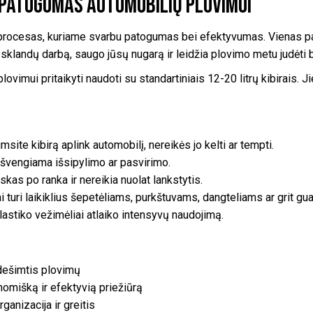
s patogumas automobilių plovimui
r procesas, kuriame svarbu patogumas bei efektyvumas. Vienas pa
na sklandų darbą, saugo jūsų nugarą ir leidžia plovimo metu judėti 
ovimui pritaikyti naudoti su standartiniais 12-20 litrų kibirais. Ji
ite kibirą aplink automobilį, nereikės jo kelti ar tempti.
, išvengiama išsipylimo ar pasvirimo.
as po ranka ir nereikia nuolat lankstytis.
i turi laikiklius šepetėliams, purkštuvams, dangteliams ar grit g
lastiko vežimėliai atlaiko intensyvų naudojimą.
 dešimtis plovimų
omišką ir efektyvią priežiūrą
anizacija ir greitis