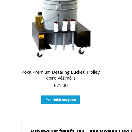
Poka Premium Detailing Bucket Trolley
kibiro vėžimėlis
€
71.00
This
Pasirinkti savybes
product
has
multiple
variants.
The