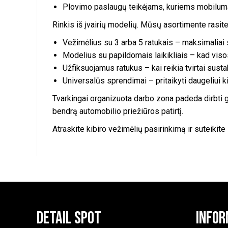
Plovimo paslaugų teikėjams, kuriems mobilum
Rinkis iš įvairių modelių. Mūsų asortimente rasite
Vežimėlius su 3 arba 5 ratukais – maksimaliai s
Modelius su papildomais laikikliais – kad vis
Užfiksuojamus ratukus – kai reikia tvirtai susta
Universalūs sprendimai – pritaikyti daugeliui k
Tvarkingai organizuota darbo zona padeda dirbti gre
bendrą automobilio priežiūros patirtį.
Atraskite kibiro vežimėlių pasirinkimą ir suteik
Detail Spot
Infor