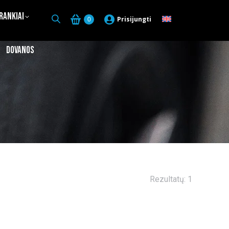
Įrankiai
Prisijungti
0
Dovanos
Rezultatų: 1