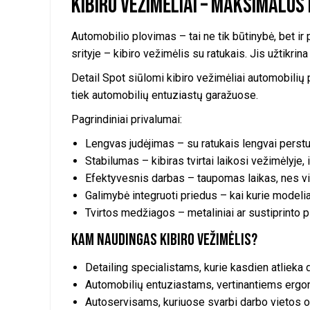
Kibiro vežimėliai – maksimalu
options
may
be
Automobilio plovimas – tai ne tik būtinybė, bet i
chosen
srityje – kibiro vežimėlis su ratukais. Jis užtikri
on
the
Detail Spot siūlomi kibiro vežimėliai automobilių pl
product
tiek automobilių entuziastų garažuose.
page
Pagrindiniai privalumai:
Lengvas judėjimas – su ratukais lengvai perstums
Stabilumas – kibiras tvirtai laikosi vežimėlyje
Efektyvesnis darbas – taupomas laikas, nes visk
Galimybė integruoti priedus – kai kurie modelia
Tvirtos medžiagos – metaliniai ar sustiprinto p
Kam naudingas kibiro vežimėlis?
Detailing specialistams, kurie kasdien atlieka
Automobilių entuziastams, vertinantiems ergon
Autoservisams, kuriuose svarbi darbo vietos org