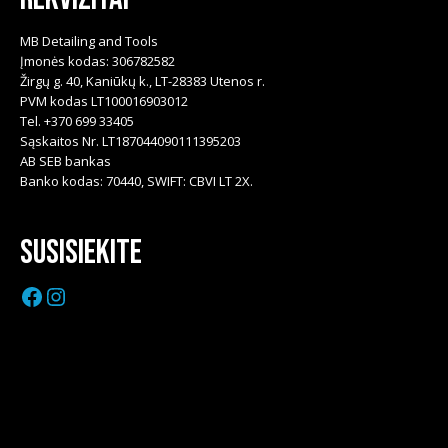
MB Detailing and Tools
Įmonės kodas: 306782582
Žirgų g. 40, Kaniūkų k., LT-28383 Utenos r.
PVM kodas LT100016903012
Tel. +370 699 33405
Sąskaitos Nr. LT187044090111395203
AB SEB bankas
Banko kodas: 70440, SWIFT: CBVI LT 2X.
Susisiekite
Facebook
Instagram