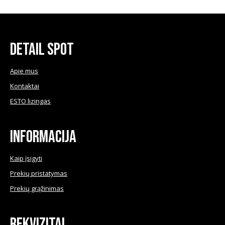
be
chosen
on
the
product
Detail Spot
page
Apie mus
Kontaktai
ESTO lizingas
Informacija
Kaip įsigyti
Prekių pristatymas
Prekių grąžinimas
Rekvizitai