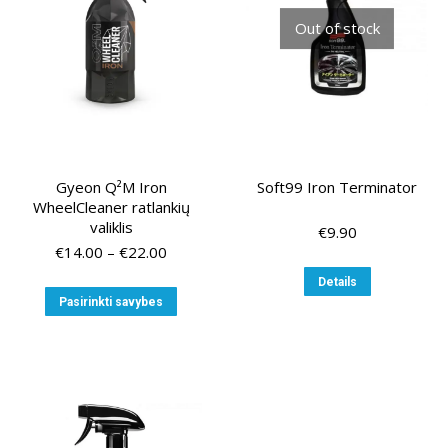
Out of stock
Gyeon Q²M Iron
Soft99 Iron Terminator
WheelCleaner ratlankių
valiklis
€
9.90
Price
€
14.00
–
€
22.00
range:
Details
€14.00
This
Pasirinkti savybes
through
product
€22.00
has
multiple
variants.
The
options
may