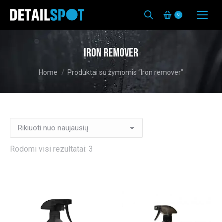
0
Iron remover
You are here:
Home
Produktai su žymomis “Iron remover”
Rūšiuojama
Rodomi visi rezultatai: 3
pagal
naujausią