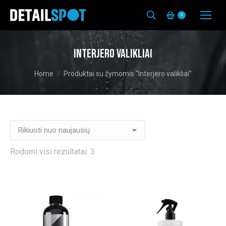
0
Interjero valikliai
You are here:
Home
Produktai su žymomis “Interjero valikliai”
Rūšiuojama
Rodomi visi rezultatai: 3
pagal
naujausią