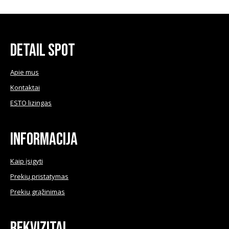
be
chosen
on
the
product
Detail Spot
page
Apie mus
Kontaktai
ESTO lizingas
Informacija
Kaip įsigyti
Prekių pristatymas
Prekių grąžinimas
Rekvizitai