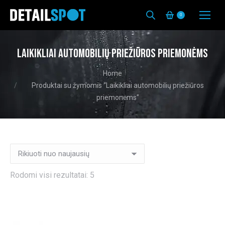
0
Laikikliai automobilių priežiūros priemonėms
You are here:
Home
Produktai su žymomis “Laikikliai automobilių priežiūros
priemonėms”
Rūšiuojama
Rodomi visi rezultatai: 5
pagal
naujausią