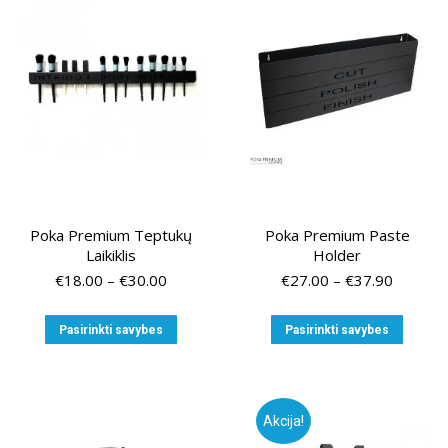
Poka Premium Teptukų
Poka Premium Paste
Laikiklis
Holder
Price
Price
€
18.00
–
€
30.00
€
27.00
–
€
37.90
range:
range:
€18.00
€27.00
This
This
Pasirinkti savybes
Pasirinkti savybes
through
through
product
produ
€30.00
€37.90
has
has
multiple
multip
variants.
variant
Akcija!
The
The
options
option