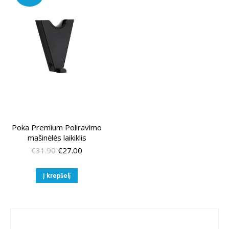
Poka Premium Poliravimo
mašinėlės laikiklis
Original
Current
€
31.90
€
27.00
price
price
was:
is:
Į krepšelį
€31.90.
€27.00.