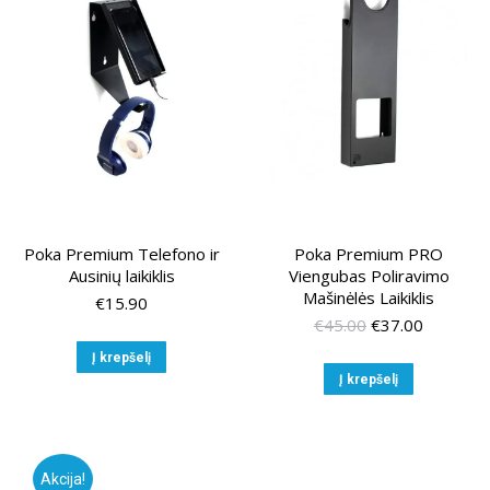
may
may
be
be
chosen
chose
on
on
the
the
product
produ
page
page
Poka Premium Telefono ir
Poka Premium PRO
Ausinių laikiklis
Viengubas Poliravimo
Mašinėlės Laikiklis
€
15.90
Original
Current
€
45.00
€
37.00
price
price
Į krepšelį
was:
is:
Į krepšelį
€45.00.
€37.00.
Akcija!