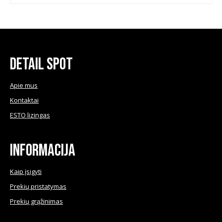
may
may
be
be
chosen
chose
on
on
the
the
product
produ
Detail Spot
page
page
Apie mus
Kontaktai
ESTO lizingas
Informacija
Kaip įsigyti
Prekių pristatymas
Prekių grąžinimas