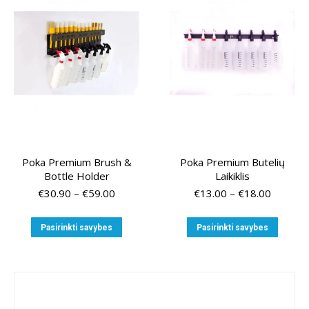
Poka Premium Brush &
Poka Premium Butelių
Bottle Holder
Laikiklis
Price
Price
€
30.90
–
€
59.00
€
13.00
–
€
18.00
range:
range:
€30.90
€13.00
This
This
Pasirinkti savybes
Pasirinkti savybes
through
through
product
produ
€59.00
€18.00
has
has
multiple
multip
variants.
variant
The
The
options
option