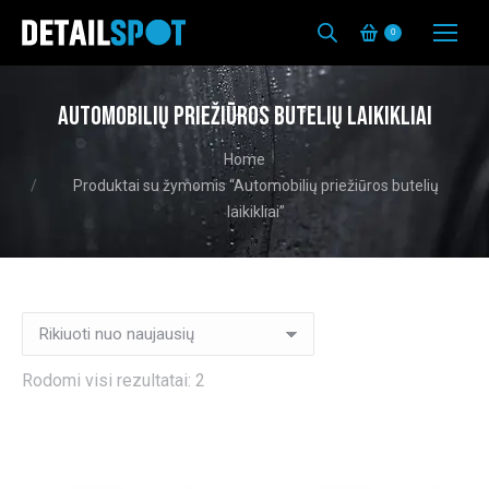
0
Automobilių priežiūros butelių laikikliai
You are here:
Home
Produktai su žymomis “Automobilių priežiūros butelių
laikikliai”
Rūšiuojama
Rodomi visi rezultatai: 2
pagal
naujausią