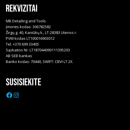
Rekvizitai
MB Detailing and Tools
Įmonės kodas: 306782582
Žirgų g. 40, Kaniūkų k., LT-28383 Utenos r.
PVM kodas LT100016903012
Tel. +370 699 33405
Sąskaitos Nr. LT187044090111395203
AB SEB bankas
Banko kodas: 70440, SWIFT: CBVI LT 2X.
Susisiekite
Facebook
Instagram