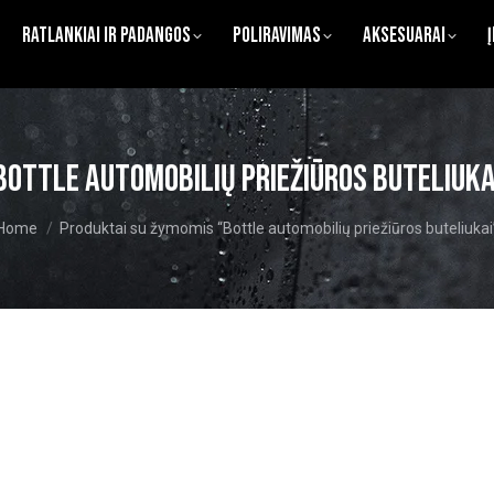
Ratlankiai ir Padangos
Poliravimas
Aksesuarai
Bottle automobilių priežiūros buteliuka
You are here:
Home
Produktai su žymomis “Bottle automobilių priežiūros buteliukai