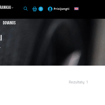
Įrankiai
Prisijungti
0
Dovanos
i
”
Rezultatų: 1