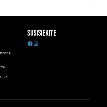
Susisiekite
Facebook
Instagram
Utenos r.
5203
LT 2X.