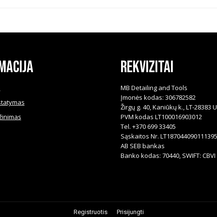
macija
Rekvizitai
i
MB Detailing and Tools
Įmonės kodas: 306782582
statymas
Žirgų g. 40, Kaniūkų k., LT-28383 
žinimas
PVM kodas LT100016903012
Tel. +370 699 33405
Sąskaitos Nr. LT18704409011139
AB SEB bankas
Banko kodas: 70440, SWIFT: CBVI 
Registruotis
Prisijungti