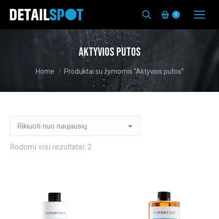
0
Aktyvios putos
You are here:
Home
Produktai su žymomis “Aktyvios putos”
Rūšiuojama
Rodomi visi rezultatai: 2
pagal
naujausią