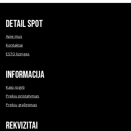
chosen
chose
on
on
the
the
product
produ
Detail Spot
page
page
Apie mus
Kontaktai
ESTO lizingas
Informacija
Kaip įsigyti
Prekių pristatymas
Prekių grąžinimas
Rekvizitai