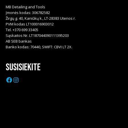
MB Detailing and Tools
Įmonės kodas: 306782582
Žirgų g. 40, Kaniūkų k., LT-28383 Utenos r.
PVM kodas LT100016903012
Tel. +370 699 33405
Sąskaitos Nr. LT187044090111395203
AB SEB bankas
Banko kodas: 70440, SWIFT: CBVI LT 2X.
Susisiekite
Facebook
Instagram