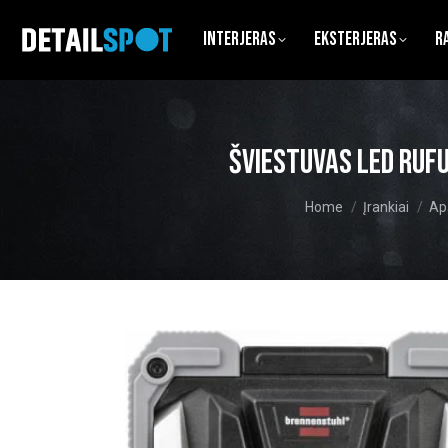
Interjeras
Eksterjeras
R
Šviestuvas LED RU
You are here:
Home
Įrankiai
Ap