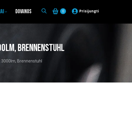
iai
Dovanos
Prisijungti
0
00lm, Brennenstuhl
 3000lm, Brennenstuhl