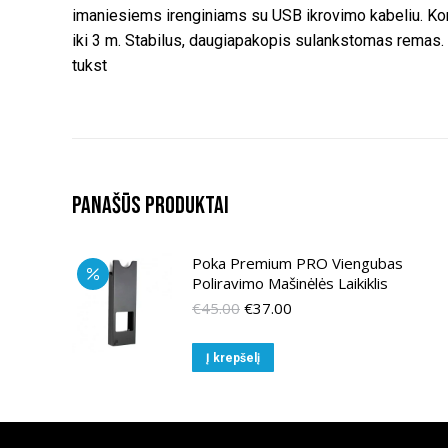
imaniesiems irenginiams su USB ikrovimo kabeliu. Kor
iki 3 m. Stabilus, daugiapakopis sulankstomas remas. K
tukst
Panašūs produktai
Poka Premium PRO Viengubas
Poliravimo Mašinėlės Laikiklis
Original
Current
€
45.00
€
37.00
price
price
was:
is:
Į krepšelį
€45.00.
€37.00.