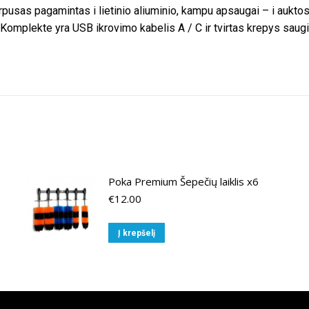
pusas pagamintas i lietinio aliuminio, kampu apsaugai – i auk
omplekte yra USB ikrovimo kabelis A / C ir tvirtas krepys saugi
Poka Premium Šepečių laiklis x6
€
12.00
Į krepšelį