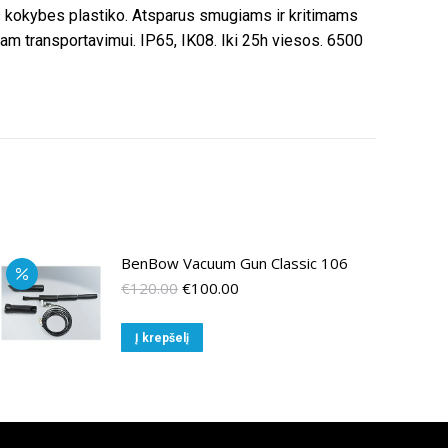
tos kokybes plastiko. Atsparus smugiams ir kritimams
am transportavimui. IP65, IK08. Iki 25h viesos. 6500
BenBow Vacuum Gun Classic 106
Original
Current
€
120.00
€
100.00
price
price
was:
is:
Į krepšelį
€120.00.
€100.00.