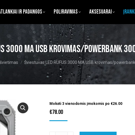
atlankiai ir Padangos
Poliravimas
Aksesuarai
Įrank
FUS 3000 MA USB krovimas/powerbank 30
švietimas
Šviestuvas LED RUFUS 3000 MA USB krovimas/powerbank
Mokėti 3 vienodomis įmokomis po
€
26.00
€
78.00