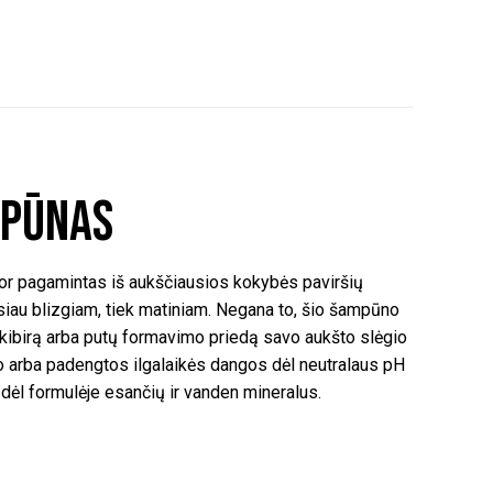
mpūnas
lor pagamintas iš aukščiausios kokybės paviršių
usiau blizgiam, tiek matiniam. Negana to, šio šampūno
 kibirą arba putų formavimo priedą savo aukšto slėgio
o arba padengtos ilgalaikės dangos dėl neutralaus pH
ėl formulėje esančių ir vanden mineralus.