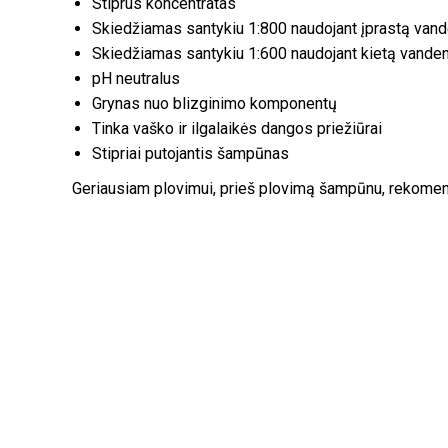
Stiprus koncentratas
Skiedžiamas santykiu 1:800 naudojant įprastą vand
Skiedžiamas santykiu 1:600 naudojant kietą vanden
pH neutralus
Grynas nuo blizginimo komponentų
Tinka vaško ir ilgalaikės dangos priežiūrai
Stipriai putojantis šampūnas
Geriausiam plovimui, prieš plovimą šampūnu, rekome