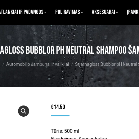
atlankiai ir Padangos
Poliravimas
Aksesuarai
Įrank
agloss Bubblor pH Neutral Shampoo š
Automobilio šampūnai ir valikliai
Stjarnagloss Bubblor pH Neutr
€
14.50
Tūris: 500 ml
Naudojimas: Koncentratas