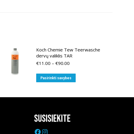
Koch Chemie Tew Teerwasche
dervų valiklis TAR
Price
€
11.00
–
€
90.00
range:
€11.00
This
Pasirinkti savybes
through
product
€90.00
has
multiple
variants.
The
Susisiekite
options
Facebook
Instagram
may