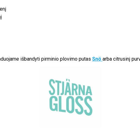
enį
į
nduojame išbandyti pirminio plovimo putas
Snö
arba citrusinį purv