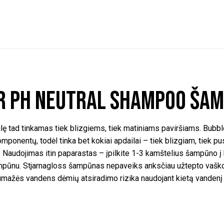
r pH Neutral Shampoo ša
ulę tad tinkamas tiek blizgiems, tiek matiniams paviršiams. Bubb
ponentų, todėl tinka bet kokiai apdailai – tiek blizgiam, tiek p
ų. Naudojimas itin paparastas – įpilkite 1-3 kamštelius šampūno į
šampūnu. Stjarnagloss šampūnas nepaveiks anksčiau užtepto vašk
mažės vandens dėmių atsiradimo rizika naudojant kietą vandenį d