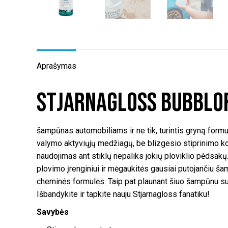
Aprašymas
Stjarnagloss Bubblo
šampūnas automobiliams ir ne tik, turintis gryną form
valymo aktyviųjų medžiagų, be blizgesio stiprinimo kom
naudojimas ant stiklų nepaliks jokių ploviklio pėdsak
plovimo įrenginiui ir mėgaukitės gausiai putojančiu 
cheminės formulės. Taip pat plaunant šiuo šampūnu su
Išbandykite ir tapkite nauju Stjarnagloss fanatiku!
Savybės