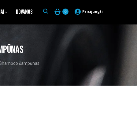
iai
Dovanos
Prisijungti
0
ampūnas
al Shampoo šampūnas