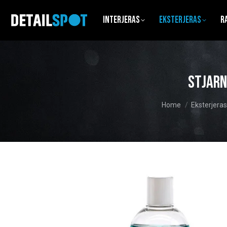
Interjeras
Eksterjeras
R
Stjarn
You are here:
Home
Eksterjeras