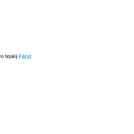
o tirpiklį
Först