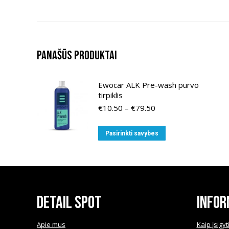
Panašūs produktai
Ewocar ALK Pre-wash purvo
tirpiklis
Price
€
10.50
–
€
79.50
range:
€10.50
This
Pasirinkti savybes
through
product
€79.50
has
multiple
variants.
The
Detail Spot
Infor
options
may
Apie mus
Kaip įsigyt