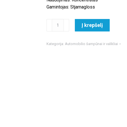
Gamintojas: Stjarnagloss
produkto
Į krepšelį
kiekis:
Stjarnagloss
Bubblor
Kategorija:
Automobilio šampūnai ir valikliai
pH
Neutral
Shampoo
šampūnas