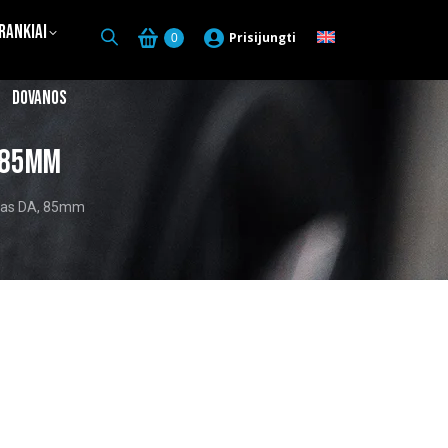
Įrankiai
Prisijungti
0
Dovanos
, 85mm
adas DA, 85mm