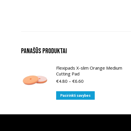
Panašūs produktai
Flexipads X-slim Orange Medium
Cutting Pad
Price
€
4.80
–
€
6.60
range:
€4.80
This
Pasirinkti savybes
through
product
€6.60
has
multiple
variants.