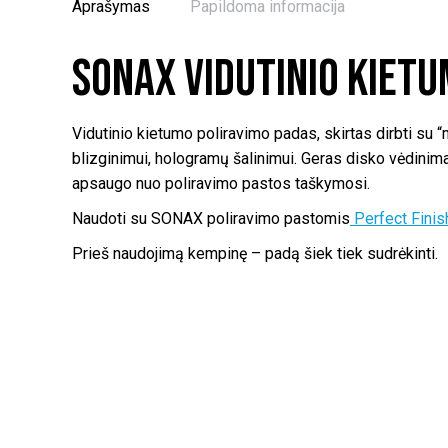
Aprašymas
Papildoma informacija
SONAX Vidutinio kiet
Vidutinio kietumo poliravimo padas, skirtas dirbti su
blizginimui, hologramų šalinimui. Geras disko vėdini
apsaugo nuo poliravimo pastos taškymosi.
Naudoti su SONAX poliravimo pastomis
Perfect Fini
Prieš naudojimą kempinę – padą šiek tiek sudrėkinti.