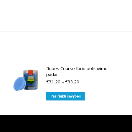
Rupes Coarse Ibrid poliravimo
padai
Price
€
31.20
–
€
33.20
range:
€31.20
This
Pasirinkti savybes
through
product
€33.20
has
multiple
variants.