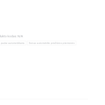
dukto kodas:
N/A
o padai automobiliams
Sonax automobilio priežiūros priemonės