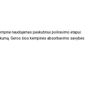
empinė naudojamas paskutiniui poliravimo etapui:
mžiškumą. Geros šios kempinės absorbavimo savybės