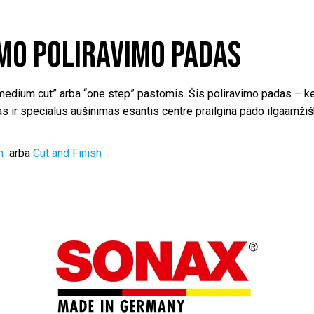
umo poliravimo padas
 “medium cut” arba “one step” pastomis. Šis poliravimo padas – k
mas ir specialus aušinimas esantis centre prailgina pado ilgaa
sh
arba
Cut and Finish