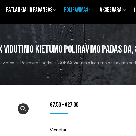
Ratlankiai ir Padangos
Poliravimas
Aksesuarai
 Vidutinio kietumo poliravimo padas DA
:
ravimas
Poliravimo padai
SONAX Vidutinio kietumo poliravimo p
Price
€
7.50
–
€
27.00
range:
€7.50
Vienetai
through