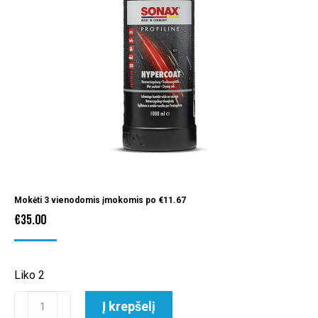
Mokėti 3 vienodomis įmokomis po
€
11.67
€
35.00
Liko 2
produkto
Į krepšelį
kiekis: