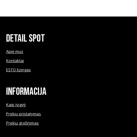
product
€16.50
product
has
page
multiple
variants.
The
Detail Spot
options
may
Apie mus
be
Kontaktai
chosen
ESTO lizingas
on
the
product
Informacija
page
Kaip įsigyti
Prekių pristatymas
Prekių grąžinimas