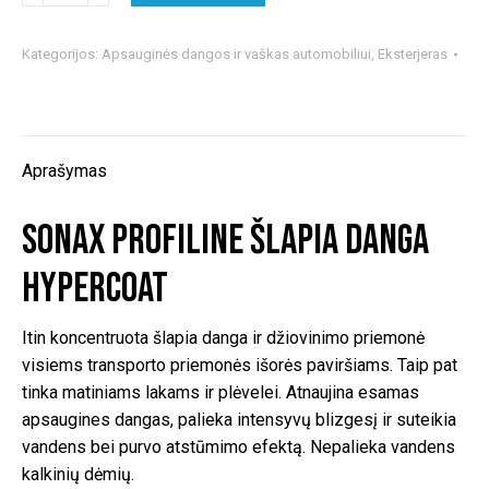
SONAX
Profiline
Kategorijos:
Apsauginės dangos ir vaškas automobiliui
,
Eksterjeras
šlapia
danga
Hypercoat
Aprašymas
SONAX Profiline šlapia danga
Hypercoat
Itin koncentruota šlapia danga ir džiovinimo priemonė
visiems transporto priemonės išorės paviršiams. Taip pat
tinka matiniams lakams ir plėvelei. Atnaujina esamas
apsaugines dangas, palieka intensyvų blizgesį ir suteikia
vandens bei purvo atstūmimo efektą. Nepalieka vandens
kalkinių dėmių.