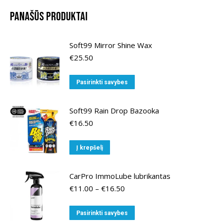
Panašūs produktai
Soft99 Mirror Shine Wax
€
25.50
This
Pasirinkti savybes
product
has
Soft99 Rain Drop Bazooka
multiple
€
16.50
variants.
The
Į krepšelį
options
may
CarPro ImmoLube lubrikantas
be
Price
€
11.00
–
€
16.50
chosen
range:
on
€11.00
This
Pasirinkti savybes
the
through