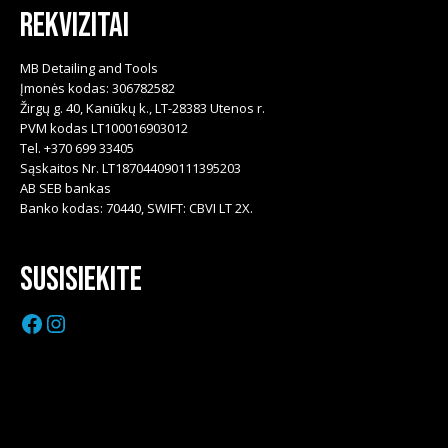
Rekvizitai
MB Detailing and Tools
Įmonės kodas: 306782582
Žirgų g. 40, Kaniūkų k., LT-28383 Utenos r.
PVM kodas LT100016903012
Tel. +370 699 33405
Sąskaitos Nr. LT187044090111395203
AB SEB bankas
Banko kodas: 70440, SWIFT: CBVI LT 2X.
Susisiekite
Facebook
Instagram