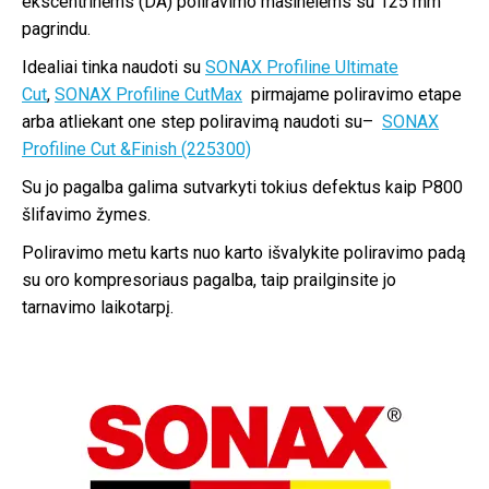
ekscentrinėms (DA) poliravimo mašinėlėms su 125 mm
pagrindu.
Idealiai tinka naudoti su
SONAX Profiline Ultimate
Cut
,
SONAX Profiline CutMax
pirmajame poliravimo etape
arba atliekant one step poliravimą naudoti su–
SONAX
Profiline Cut &Finish (225300)
Su jo pagalba galima sutvarkyti tokius defektus kaip P800
šlifavimo žymes.
Poliravimo metu karts nuo karto išvalykite poliravimo padą
su oro kompresoriaus pagalba, taip prailginsite jo
tarnavimo laikotarpį.