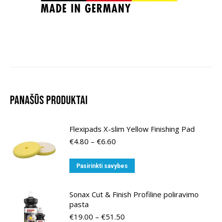
Panašūs produktai
Flexipads X-slim Yellow Finishing Pad
Price
€
4.80
–
€
6.60
range:
€4.80
This
Pasirinkti savybes
through
product
€6.60
has
Sonax Cut & Finish Profiline poliravimo
multiple
pasta
variants.
Price
€
19.00
–
€
51.50