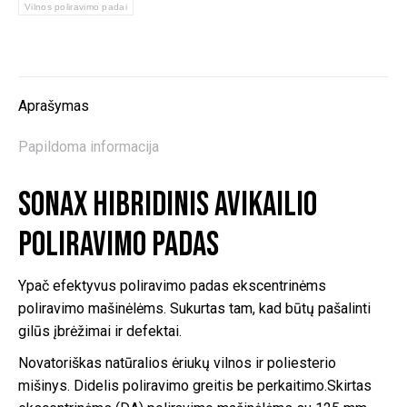
poliravimo
Vilnos poliravimo padai
padas,
143mm
Aprašymas
Papildoma informacija
SONAX hibridinis avikailio
poliravimo padas
Ypač efektyvus poliravimo padas ekscentrinėms
poliravimo mašinėlėms. Sukurtas tam, kad būtų pašalinti
gilūs įbrėžimai ir defektai.
Novatoriškas natūralios ėriukų vilnos ir poliesterio
mišinys. Didelis poliravimo greitis be perkaitimo.Skirtas