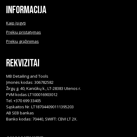
product
Informacija
page
Kaip įsigyti
Prekių pristatymas
Prekių grąžinimas
Rekvizitai
MB Detailing and Tools
Įmonės kodas: 306782582
Žirgų g. 40, Kaniūkų k., LT-28383 Utenos r.
PVM kodas LT100016903012
Tel. +370 699 33405
Sąskaitos Nr. LT187044090111395203
AB SEB bankas
Banko kodas: 70440, SWIFT: CBVI LT 2X.