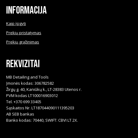
product
Informacija
page
Kaip įsigyti
Prekių pristatymas
Prekių grąžinimas
Rekvizitai
MB Detailing and Tools
Įmonės kodas: 306782582
Žirgų g. 40, Kaniūkų k., LT-28383 Utenos r.
PVM kodas LT100016903012
Tel. +370 699 33405
Sąskaitos Nr. LT187044090111395203
AB SEB bankas
Banko kodas: 70440, SWIFT: CBVI LT 2X.