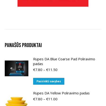
Panašūs produktai
Rupes DA Blue Coarse Pad Poliravimo
padas
Price
€
7.80
–
€
11.50
range:
€7.80
This
Pasirinkti savybes
through
product
€11.50
has
Rupes DA Yellow Poliravimo padas
multiple
Price
€
7.80
–
€
11.00
range:
variants.