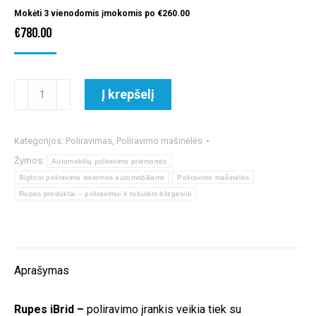
Mokėti 3 vienodomis įmokomis po
€
260.00
€
780.00
produkto
Į krepšelį
kiekis:
Rupes
iBrid
Kategorijos:
Poliravimas
,
Poliravimo mašinėlės
Short
Žymos:
Automobilių poliravimo priemonės
Neck
Bigfoot poliravimo sistemos automobiliams
Poliravimo mašinėlės
komplektas
Rupes produktai – poliravimui ir tobulam blizgesiui
Aprašymas
Rupes iBrid –
poliravimo įrankis veikia tiek su