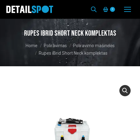
0
Rupes iBrid Short Neck komplektas
You are here:
Home
Poliravimas
Poliravimo mašinėlės
Rupes iBrid Short Neck komplektas