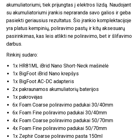
akumuliatoriumi, tiek prijungtas į elektros lizdą. Naudojant
su akumuliatoriumi įrankis nepraranda savo galios ir geba
pasiekti geriausius rezultatus. Šio įrankio komplektacijoje
yra platus kempinių, poliravimo pastų ir kitų aksesuarų
pasirinkimas, kas leis atlikti ne poliravimo, bet ir šlifavimo
darbus.
Rinkinį sudaro:
1x HR81ML iBrid Nano Short-Neck mašinėlė
1x BigFoot iBrid Nano krepšys
1x BigFoot AC-DC adapteris
2x pakraunamos akumuliatorių baterijos
1x pakrovėjas
6x Foam Coarse poliravimo padukai 30/40mm
6x Foam Fine poliravimo padukai 30/40mm
4x Foam Coarse poliravimo padukai 50/70mm
4x Foam Fine poliravimo padukai 50/70mm
1x Zephir Coarse poliravimo pasta 150ml