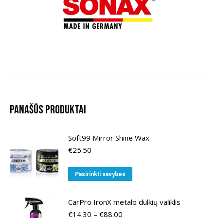
Panašūs produktai
Soft99 Mirror Shine Wax
€
25.50
This
Pasirinkti savybes
product
has
CarPro IronX metalo dulkių valiklis
multiple
Price
€
14.30
–
€
88.00