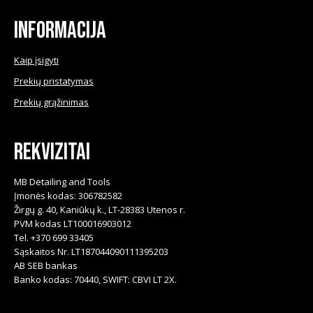
product
Informacija
page
Kaip įsigyti
Prekių pristatymas
Prekių grąžinimas
Rekvizitai
MB Detailing and Tools
Įmonės kodas: 306782582
Žirgų g. 40, Kaniūkų k., LT-28383 Utenos r.
PVM kodas LT100016903012
Tel. +370 699 33405
Sąskaitos Nr. LT187044090111395203
AB SEB bankas
Banko kodas: 70440, SWIFT: CBVI LT 2X.