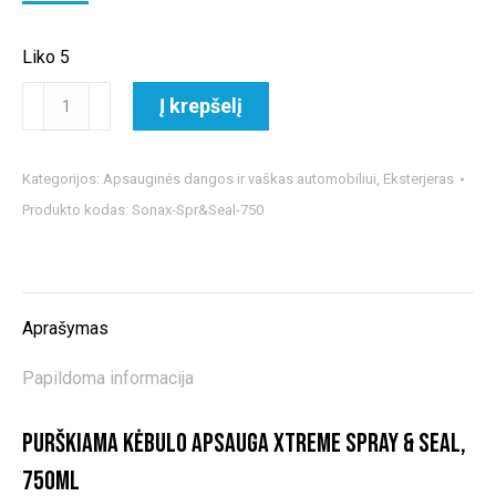
Liko 5
produkto
Į krepšelį
kiekis:
Purškiama
kėbulo
Kategorijos:
Apsauginės dangos ir vaškas automobiliui
,
Eksterjeras
apsauga
Produkto kodas:
Sonax-Spr&Seal-750
Xtreme
Spray
&
Seal,
Aprašymas
750
ml
Papildoma informacija
Purškiama kėbulo apsauga Xtreme Spray & Seal,
750ml