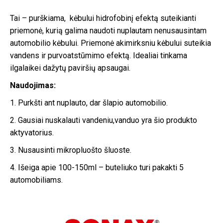
Tai – purškiama, kėbului hidrofobinį efektą suteikianti
priemonė, kurią galima naudoti nuplautam nenusausintam
automobilio kėbului. Priemonė akimirksniu kėbului suteikia
vandens ir purvoatstūmimo efektą. Idealiai tinkama
ilgalaikei dažytų paviršių apsaugai.
Naudojimas:
1. Purkšti ant nuplauto, dar šlapio automobilio.
2. Gausiai nuskalauti vandeniu,vanduo yra šio produkto
aktyvatorius.
3. Nusausinti mikropluošto šluoste.
4. Išeiga apie 100-150ml – buteliuko turi pakakti 5
automobiliams.