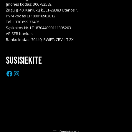
Įmonės kodas: 306782582
Žirgų g. 40, Kaniūkų k., LT-28383 Utenos r.
PVM kodas LT100016903012
Tel. +370 699 33405
Sąskaitos Nr. LT187044090111395203
AB SEB bankas
Banko kodas: 70440, SWIFT: CBVI LT 2X.
Susisiekite
Facebook
Instagram
Registracija