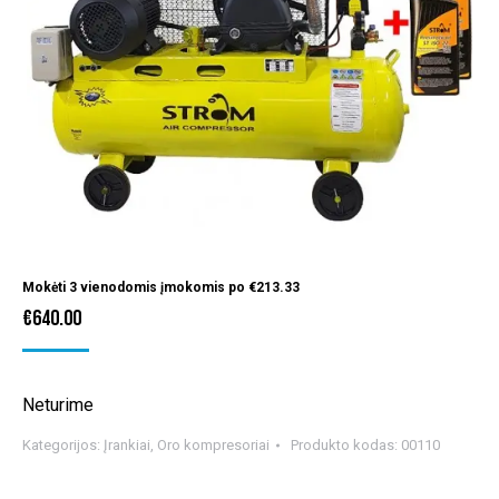
Mokėti 3 vienodomis įmokomis po
€
213.33
€
640.00
Neturime
Kategorijos:
Įrankiai
,
Oro kompresoriai
Produkto kodas:
00110