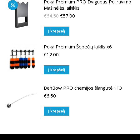
Poka Premium PRO Dvigubas Poliravimo
Mašinėlės laikiklis
Original
Current
€
64.50
€
57.00
price
price
was:
is:
Į krepšelį
€64.50.
€57.00.
Poka Premium Šepečių laiklis x6
€
12.00
Į krepšelį
BenBow PRO chemijos šlangutė 113
€
6.50
Į krepšelį