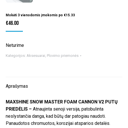
Mokėti 3 vienodomis įmokomis po
€
15.33
€
46.00
Neturime
Kategorijos:
Aksesuarai
,
Plovimo priemonės
Aprašymas
MAXSHINE SNOW MASTER FOAM CANNON V2 PUTŲ
PRIEDĖLIS –
Atnaujinta senoji versija, patobulinta
neslystančia danga, kad būtų dar patogiau naudoti.
Panaudotos chromuotos, korozijai atsparios detalės.