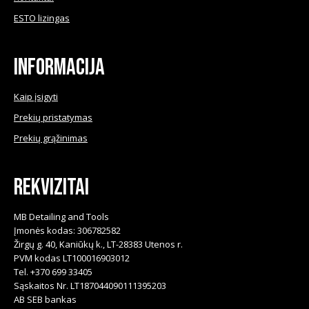
ESTO lizingas
Informacija
Kaip įsigyti
Prekių pristatymas
Prekių grąžinimas
Rekvizitai
MB Detailing and Tools
Įmonės kodas: 306782582
Žirgų g. 40, Kaniūkų k., LT-28383 Utenos r.
PVM kodas LT100016903012
Tel. +370 699 33405
Sąskaitos Nr. LT187044090111395203
AB SEB bankas