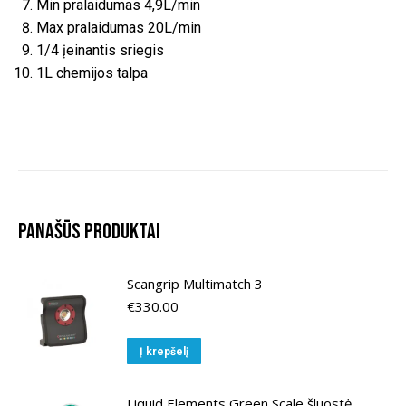
Min pralaidumas 4,9L/min
Max pralaidumas 20L/min
1/4 įeinantis sriegis
1L chemijos talpa
Panašūs produktai
Scangrip Multimatch 3
€
330.00
Į krepšelį
Liquid Elements Green Scale šluostė