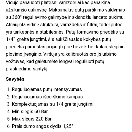
Viduje panaudoti platesni vamzdeliai kas panaikina
užsikimšo galimybę. Maksimalus putų purškimo valdymas
su 360° reguliavimo galimybe ir sklandžiu lanceto sukimu.
Atnaujinta vidinė struktūra, vamzdelis ir filtrai, todėl putos
yra tankesnės ir stabilesnės. Putų formavimo priedėlis su
1/4“ greita jungtimi, šis aukščiausios kokybės putų
priedėlis paruoštas prijungti prie beveik bet kokio slėginio
plovimo įrenginio. Viršuje yra kalibruotas oro įsiurbimo
vožtuvas, kad galėtumėte lengvai reguliuoti putų
praskiedimo santykį.
Savybės
Reguliuojamas putų intensyvumas
Reguliuojamas išpurškimo kampas
Komplektuojamas su 1/4 greita jungtimi
Min slėgis 60 Bar
Max slėgis 220 Bar
Pralaidumo angos dydis 1,25″