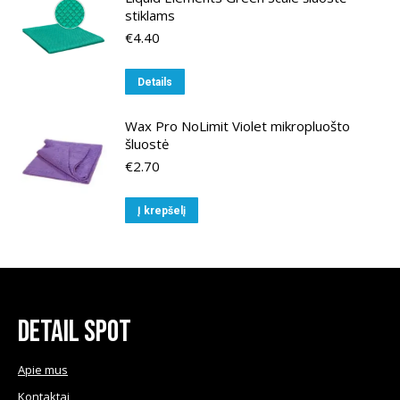
stiklams
€
4.40
Details
Wax Pro NoLimit Violet mikropluošto
šluostė
€
2.70
Į krepšelį
Detail Spot
Apie mus
Kontaktai