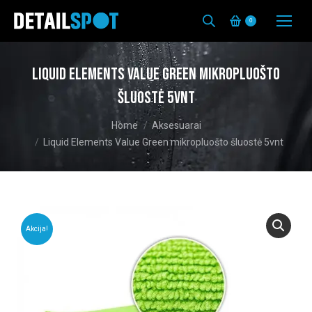
0
Liquid Elements Value Green mikropluošto
šluostė 5vnt
You are here:
Home
Aksesuarai
Liquid Elements Value Green mikropluošto šluostė 5vnt
Akcija!