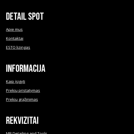
on
the
Detail Spot
product
page
Apie mus
Kontaktai
ESTO lizingas
Informacija
Kaip įsigyti
Prekių pristatymas
Prekių grąžinimas
Rekvizitai
MB Detailing and Tools