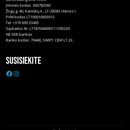
Įmonės kodas: 306782582
Žirgų g. 40, Kaniūkų k., LT-28383 Utenos r.
PVM kodas LT100016903012
Tel. +370 699 33405
Sąskaitos Nr. LT187044090111395203
AB SEB bankas
Banko kodas: 70440, SWIFT: CBVI LT 2X.
Susisiekite
Facebook
Instagram