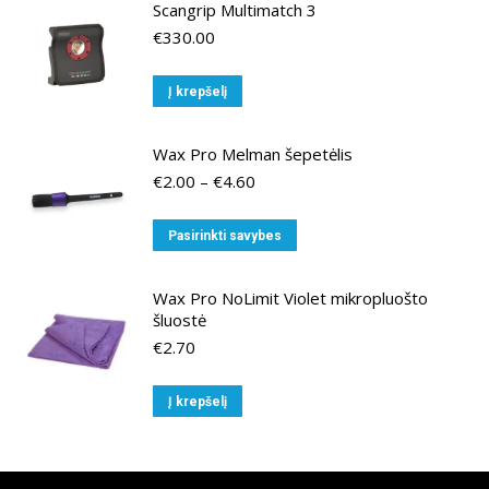
Scangrip Multimatch 3
€
330.00
Į krepšelį
Wax Pro Melman šepetėlis
Price
€
2.00
–
€
4.60
range:
€2.00
This
Pasirinkti savybes
through
product
€4.60
has
Wax Pro NoLimit Violet mikropluošto
multiple
šluostė
variants.
€
2.70
The
options
Į krepšelį
may
be
chosen