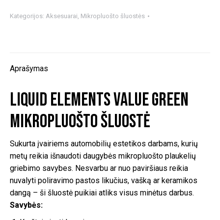
Liquid
Elements
Kategorijos:
Aksesuarai
,
Mikropluošto šluostės
Value
Green
mikropluošto
šluostė
Aprašymas
5vnt
Liquid Elements Value Green
mikropluošto šluostė
Sukurta įvairiems automobilių estetikos darbams, kurių
metų reikia išnaudoti daugybės mikropluošto plaukelių
griebimo savybes. Nesvarbu ar nuo paviršiaus reikia
nuvalyti poliravimo pastos likučius, vašką ar keramikos
dangą – ši šluostė puikiai atliks visus minėtus darbus.
Savybės: