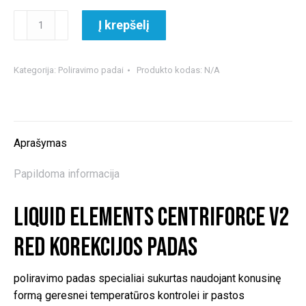
produkto
Į krepšelį
kiekis:
Liquid
Elements
Kategorija:
Poliravimo padai
Produkto kodas:
N/A
Centriforce
V2
Red
korekcijos
Aprašymas
padas
Papildoma informacija
Liquid Elements Centriforce V2
Red korekcijos padas
poliravimo padas specialiai sukurtas naudojant konusinę
formą geresnei temperatūros kontrolei ir pastos