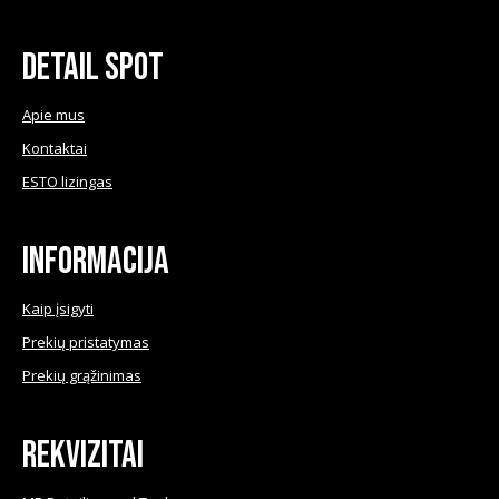
chosen
variants.
on
The
Detail Spot
the
options
product
may
Apie mus
page
be
Kontaktai
chosen
ESTO lizingas
on
the
product
Informacija
page
Kaip įsigyti
Prekių pristatymas
Prekių grąžinimas
Rekvizitai