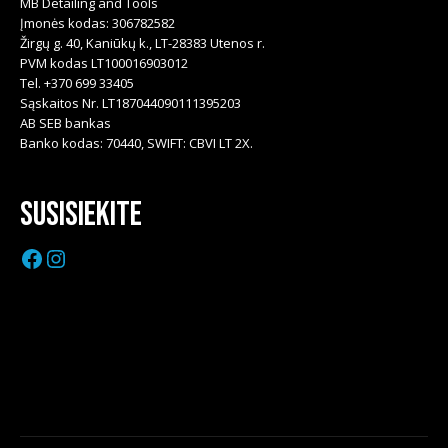
MB Detailing and Tools
Įmonės kodas: 306782582
Žirgų g. 40, Kaniūkų k., LT-28383 Utenos r.
PVM kodas LT100016903012
Tel. +370 699 33405
Sąskaitos Nr. LT187044090111395203
AB SEB bankas
Banko kodas: 70440, SWIFT: CBVI LT 2X.
Susisiekite
Facebook
Instagram