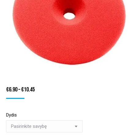
Price
€
6.90
–
€
10.45
range:
€6.90
Dydis
through
€10.45