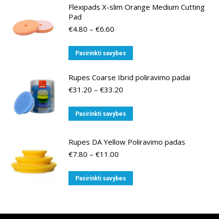
Flexipads X-slim Orange Medium Cutting
Pad
Price
€
4.80
–
€
6.60
range:
€4.80
This
Pasirinkti savybes
through
product
€6.60
has
Rupes Coarse Ibrid poliravimo padai
multiple
Price
€
31.20
–
€
33.20
range:
variants.
€31.20
This
The
Pasirinkti savybes
through
product
options
€33.20
has
may
Rupes DA Yellow Poliravimo padas
multiple
be
Price
€
7.80
–
€
11.00
variants.
chosen
range:
€7.80
The
on
This
Pasirinkti savybes
through
options
the
product
€11.00
may
product
has
be
page
multiple