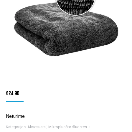
€
24.90
Neturime
Kategorijos:
Aksesuarai
,
Mikropluošto šluostės