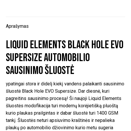
Aprašymas
Liquid Elements Black Hole EVO
SuperSize automobilio
sausinimo šluostė
ypatingai stora ir didelį kiekį vandens palaikanti sausinimo
šluostė Black Hole EVO Supersize. Dar diesnė, kuri
pagreitins sausinimo procesą! Ši naujoji Liquid Elements
šluostės modofikacija turi modernų korėjietišką pluoštą
kurio plaukas prailgintas ir dabar šluostė turi 1400 GSM
tankį. Šluostės neturi apsiuvimo kraštinės ir nepalieka
plaukų po automobilio džiovinimo kurio metu sugeria