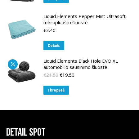
Liquid Elements Pepper Mint Ultrasoft
mikropluošto šluostė
€
3.40
Details
Liquid Elements Black Hole EVO XL
automobilio sausinimo šluostė
Original
Current
€
21.50
€
19.50
price
price
was:
is:
Į krepšelį
€21.50.
€19.50.
Detail Spot