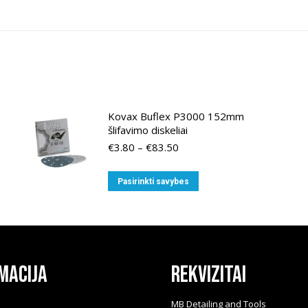
Kovax Buflex P3000 152mm
šlifavimo diskeliai
Price
€
3.80
–
€
83.50
range:
€3.80
This
Pasirinkti savybes
through
product
€83.50
has
multiple
variants.
The
macija
Rekvizitai
options
may
i
MB Detailing and Tools