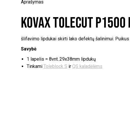
Aprašymas
Kovax Tolecut P1500 l
šlifavimo lipdukai skirti lako defektų šalinimui. Puikus 
Savybė
1 lapelis = 8vnt..29x38mm lipdukų
Tinkami
Toleblock S
ir
QS kaladėlėms