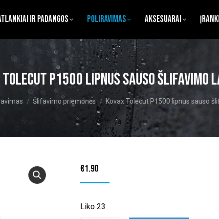
atlankiai ir Padangos
Poliravimas
Aksesuarai
Įrank
 Tolecut P1500 lipnus sauso šlifavimo l
:
ravimas
Šlifavimo priemonės
Kovax Tolecut P1500 lipnus sauso šli
€
1.90
Liko 23