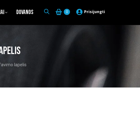
iai
Dovanos
Prisijungti
0
apelis
favimo lapelis