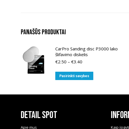
Panašūs produktai
CarPro Sanding disc P3000 lako
šlifavimo diskelis
Price
€
2.50
–
€
3.40
range:
€2.50
This
Pasirinkti savybes
through
product
€3.40
has
multiple
variants.
The
Detail Spot
Infor
options
may
Apie mus
Kaip įsigyt