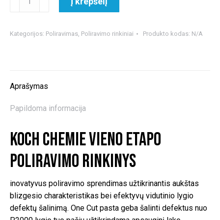
Į krepšelį
kiekis:
Koch
Chemie
Kategorijos:
Poliravimas
,
Poliravimo rinkiniai
Produkto kodas:
N/A
vieno
etapo
poliravimo
rinkinys
Aprašymas
Papildoma informacija
Koch Chemie vieno etapo
poliravimo rinkinys
inovatyvus poliravimo sprendimas užtikrinantis aukštas
blizgesio charakteristikas bei efektyvų vidutinio lygio
defektų šalinimą. One Cut pasta geba šalinti defektus nuo