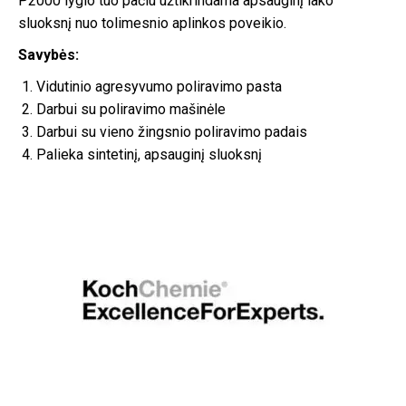
P2000 lygio tuo pačiu užtikrindama apsauginį lako
sluoksnį nuo tolimesnio aplinkos poveikio.
Savybės:
Vidutinio agresyvumo poliravimo pasta
Darbui su poliravimo mašinėle
Darbui su vieno žingsnio poliravimo padais
Palieka sintetinį, apsauginį sluoksnį