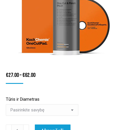
Price
€
27.00
–
€
62.00
range:
€27.00
Tūris ir Diametras
through
€62.00
produkto