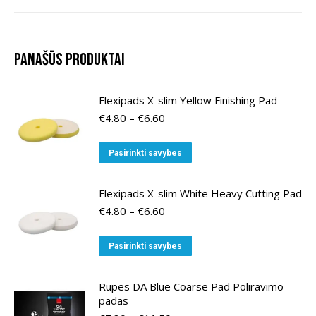
Panašūs produktai
Flexipads X-slim Yellow Finishing Pad
Price
€
4.80
–
€
6.60
range:
€4.80
This
Pasirinkti savybes
through
product
€6.60
has
Flexipads X-slim White Heavy Cutting Pad
multiple
Price
€
4.80
–
€
6.60
variants.
range:
€4.80
The
This
Pasirinkti savybes
through
options
product
€6.60
may
has
Rupes DA Blue Coarse Pad Poliravimo
be
multiple
padas
chosen
variants.