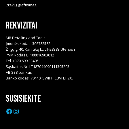
Prekių grąžinimas
Rekvizitai
MB Detailing and Tools
Įmonės kodas: 306782582
Žirgų g. 40, Kaniūkų k., LT-28383 Utenos r.
PVM kodas LT100016903012
Tel. +370 699 33405
Sąskaitos Nr. LT187044090111395203
AB SEB bankas
Banko kodas: 70440, SWIFT: CBVI LT 2X.
Susisiekite
Facebook
Instagram