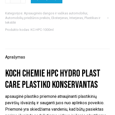
kiekis:
Koch
Kategorijos:
Apsauginės dangos ir vaškas automobiliui
,
Chemie
Automobilių priežiūros prekės
,
Eksterjeras
,
Interjeras
,
Plastikas ir
Hpc
tekstilė
Hydro
Produkto kodas:
KC-HPC-1000ml
Plast
Care
plastiko
konservantas
Aprašymas
Koch Chemie Hpc Hydro Plast
Care plastiko konservantas
apsauginė plastiko priemonė atnaujinanti plastikinių
paviršių išvaizdą ir sauganti juos nuo aplinkos poveikio.
Priemonė yra skiedžiama vandeniu, kad būtų pasiektas