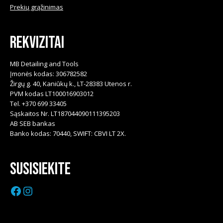
Prekių grąžinimas
Rekvizitai
MB Detailing and Tools
Įmonės kodas: 306782582
Žirgų g. 40, Kaniūkų k., LT-28383 Utenos r.
PVM kodas LT100016903012
Tel. +370 699 33405
Sąskaitos Nr. LT187044090111395203
AB SEB bankas
Banko kodas: 70440, SWIFT: CBVI LT 2X.
Susisiekite
Facebook
Instagram