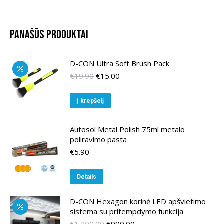
Panašūs produktai
D-CON Ultra Soft Brush Pack
Original
Current
€
19.90
€
15.00
price
price
was:
is:
Į krepšelį
€19.90.
€15.00.
Autosol Metal Polish 75ml metalo
poliravimo pasta
€
5.90
Details
D-CON Hexagon korinė LED apšvietimo
sistema su pritempdymo funkcija
Original
Current