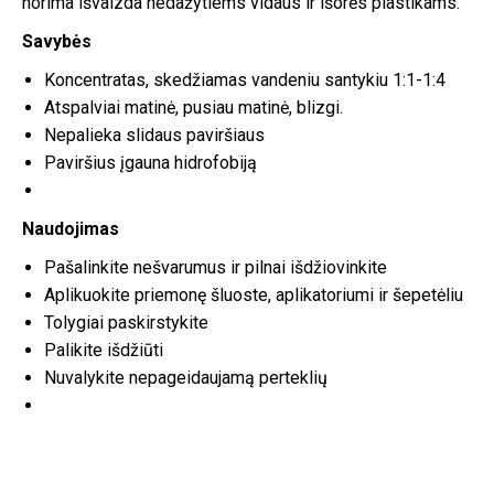
norima išvaizda nedažytiems vidaus ir išorės plastikams.
Savybės
Koncentratas, skedžiamas vandeniu santykiu 1:1-1:4
Atspalviai matinė, pusiau matinė, blizgi.
Nepalieka slidaus paviršiaus
Paviršius įgauna hidrofobiją
Naudojimas
Pašalinkite nešvarumus ir pilnai išdžiovinkite
Aplikuokite priemonę šluoste, aplikatoriumi ir šepetėliu
Tolygiai paskirstykite
Palikite išdžiūti
Nuvalykite nepageidaujamą perteklių