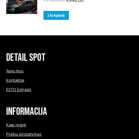
€
1.200.00
€
990.00
price
price
was:
is:
Į krepšelį
€1.200.00.
€990.00.
Detail Spot
Apie mus
Kontaktai
ESTO lizingas
Informacija
Kaip įsigyti
Prekių pristatymas