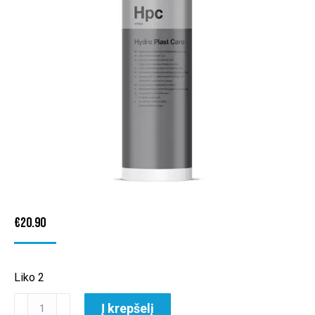
€
20.90
Liko 2
produkto
Į krepšelį